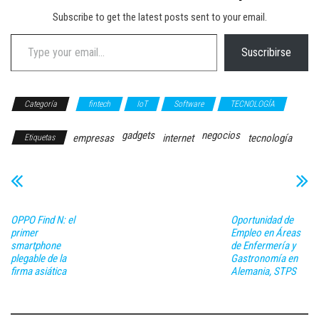
Subscribe to get the latest posts sent to your email.
Type your email…
Suscribirse
Categoría
fintech
IoT
Software
TECNOLOGÍA
gadgets
negocios
empresas
internet
tecnología
Etiquetas
OPPO Find N: el
Oportunidad de
primer
Empleo en Áreas
smartphone
de Enfermería y
plegable de la
Gastronomía en
firma asiática
Alemania, STPS