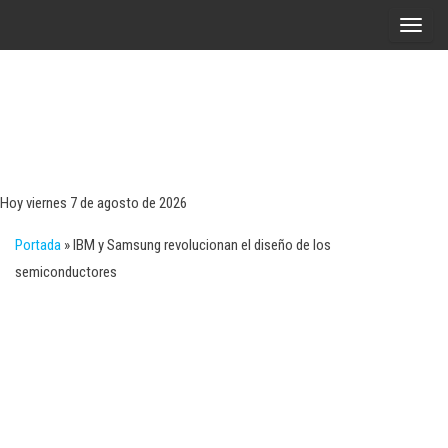
Saltar
A
al
l
contenido
t
e
r
Tecn
Noticias 
opinión
n
sobre
a
tecnologí
Hoy viernes 7 de agosto de 2026
y
r
negocio
Portada
»
IBM y Samsung revolucionan el diseño de los
l
semiconductores
a
n
a
v
e
g
a