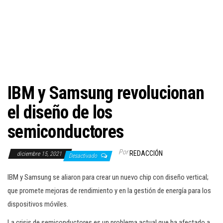
c
i
ó
n
IBM y Samsung revolucionan
el diseño de los
semiconductores
Por
REDACCIÓN
diciembre 15, 2021
Desactivado
IBM y Samsung se aliaron para crear un nuevo chip con diseño vertical;
que promete mejoras de rendimiento y en la gestión de energía para los
dispositivos móviles.
La crisis de semiconductores es un problema actual que ha afectado a