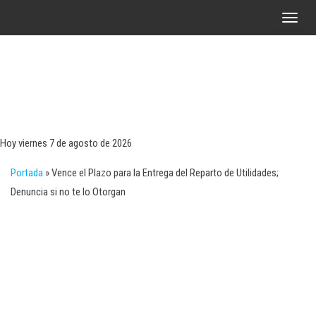
Saltar
A
al
l
contenido
t
e
r
Tecn
Noticias 
opinión
n
sobre
a
tecnologí
Hoy viernes 7 de agosto de 2026
y
r
negocio
Portada
»
Vence el Plazo para la Entrega del Reparto de Utilidades;
l
Denuncia si no te lo Otorgan
a
n
a
v
e
g
a