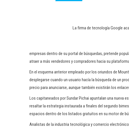
La firma de tecnología Google aca
empresas dentro de su portal de búsquedas, pretende populari
atraer a más vendedores y compradores hacia su plataforma 
En el esquema anterior empleado por los oriundos de Mounta
desplegarse cuando un usuario hacía la búsqueda de un prod
precio para anunciarse, aunque también existirán los enlace
Los capitaneados por Sundar Pichai apuntalan una nueva est
resaltar la estrategia instaurada a finales del segundo bime
espacios dentro de los listados gratuitos en su motor de b
Analistas de la industria tecnológica y comercio electrónico