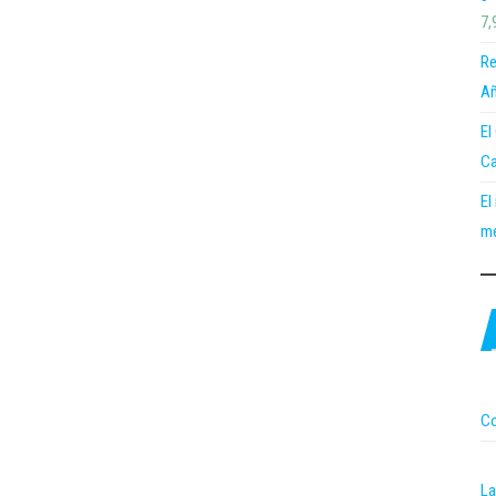
7,
Re
Añ
El
Ca
El
me
Co
La