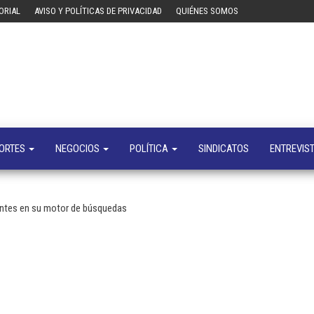
ORIAL
AVISO Y POLÍTICAS DE PRIVACIDAD
QUIÉNES SOMOS
Tecn
Noticias 
opinión
sobre
tecnologí
y
negocio
ORTES
NEGOCIOS
POLÍTICA
SINDICATOS
ENTREVIS
antes en su motor de búsquedas