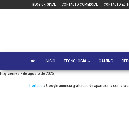
Saltar
BLOG ORIGINAL
CONTACTO COMERCIAL
CONTACTO EDIT
al
contenido
INICIO
TECNOLOGÍA
GAMING
DEP
Hoy viernes 7 de agosto de 2026
Portada
»
Google anuncia gratuidad de aparición a comerci