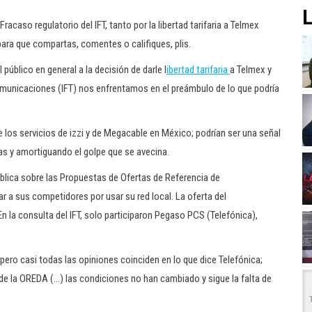
L
acaso regulatorio del IFT, tanto por la libertad tarifaria a Telmex
ra que compartas, comentes o califiques, plis.
l público en general a la decisión de darle l
ibertad tarifaria
a Telmex y
ecomunicaciones (IFT) nos enfrentamos en el preámbulo de lo que podría
e los servicios de izzi y de Megacable en México; podrían ser una señal
s y amortiguando el golpe que se avecina.
blica sobre las Propuestas de Ofertas de Referencia de
r a sus competidores por usar su red local. La oferta del
 la consulta del IFT, solo participaron Pegaso PCS (Telefónica),
pero casi todas las opiniones coinciden en lo que dice Telefónica;
de la OREDA (…) las condiciones no han cambiado y sigue la falta de