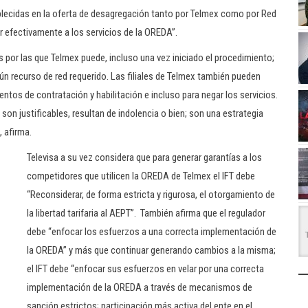
blecidas en la oferta de desagregación tanto por Telmex como por Red
er efectivamente a los servicios de la OREDA”.
por las que Telmex puede, incluso una vez iniciado el procedimiento;
ún recurso de red requerido. Las filiales de Telmex también pueden
entos de contratación y habilitación e incluso para negar los servicios.
son justificables, resultan de indolencia o bien; son una estrategia
, afirma.
Televisa a su vez considera que para generar garantías a los
competidores que utilicen la OREDA de Telmex el IFT debe
“Reconsiderar, de forma estricta y rigurosa, el otorgamiento de
la libertad tarifaria al AEPT”. También afirma que el regulador
debe “enfocar los esfuerzos a una correcta implementación de
la OREDA” y más que continuar generando cambios a la misma;
el IFT debe “enfocar sus esfuerzos en velar por una correcta
implementación de la OREDA a través de mecanismos de
sanción estrictos; participación más activa del ente en el