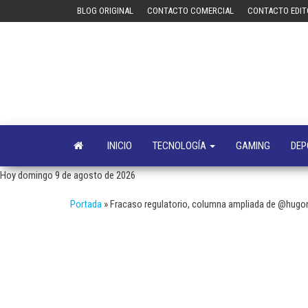
Saltar
BLOG ORIGINAL
CONTACTO COMERCIAL
CONTACTO EDIT
al
contenido
INICIO
TECNOLOGÍA
GAMING
DEP
Hoy domingo 9 de agosto de 2026
Portada
»
Fracaso regulatorio, columna ampliada de @hugo