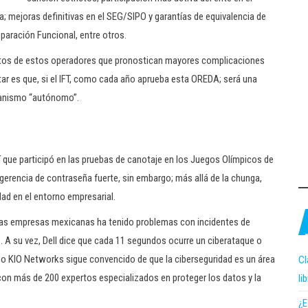
a; mejoras definitivas en el SEG/SIPO y garantías de equivalencia de
aración Funcional, entre otros.
ntos de estos operadores que pronostican mayores complicaciones
tar es que, si el IFT, como cada año aprueba esta OREDA; será una
ganismo “autónomo”.
ní que participó en las pruebas de canotaje en los Juegos Olímpicos de
rencia de contraseña fuerte, sin embargo; más allá de la chunga,
ad en el entorno empresarial.
 las empresas mexicanas ha tenido problemas con incidentes de
o. A su vez, Dell dice que cada 11 segundos ocurre un ciberataque o
o KIO Networks sigue convencido de que la ciberseguridad es un área
Cl
 con más de 200 expertos especializados en proteger los datos y la
li
¿E