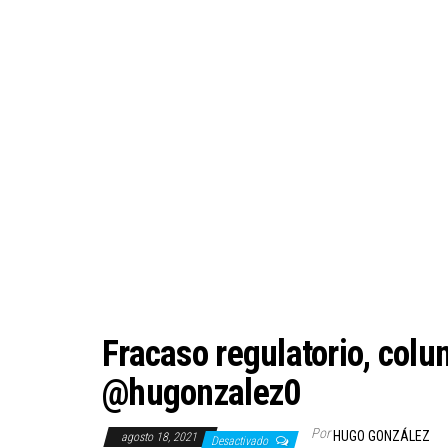
Fracaso regulatorio, col
@hugonzalez0
Por
HUGO GONZÁLEZ
agosto 18, 2021
Desactivado