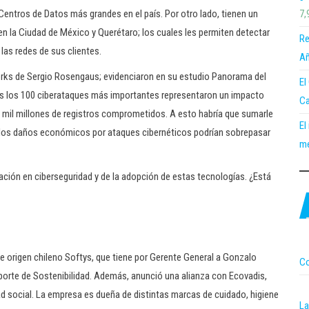
7,
ntros de Datos más grandes en el país. Por otro lado, tienen un
n la Ciudad de México y Querétaro; los cuales les permiten detectar
Re
as redes de sus clientes.
Añ
orks de Sergio Rosengaus; evidenciaron en su estudio Panorama del
El
os los 100 ciberataques más importantes representaron un impacto
Ca
 mil millones de registros comprometidos. A esto habría que sumarle
El
; los daños económicos por ataques cibernéticos podrían sobrepasar
me
vación en ciberseguridad y de la adopción de estas tecnologías. ¿Está
 de origen chileno Softys, que tiene por Gerente General a Gonzalo
Co
porte de Sostenibilidad. Además, anunció una alianza con Ecovadis,
dad social. La empresa es dueña de distintas marcas de cuidado, higiene
La