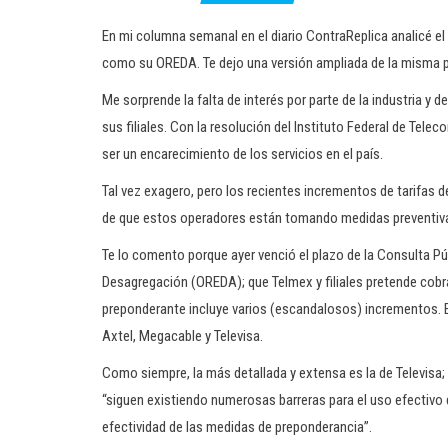
En mi columna semanal en el diario ContraReplica analicé el Fr
como su OREDA. Te dejo una versión ampliada de la misma pa
Me sorprende la falta de interés por parte de la industria y de
sus filiales. Con la resolución del Instituto Federal de Tel
ser un encarecimiento de los servicios en el país.
Tal vez exagero, pero los recientes incrementos de tarifas d
de que estos operadores están tomando medidas preventiva
Te lo comento porque ayer venció el plazo de la Consulta Pú
Desagregación (OREDA); que Telmex y filiales pretende cobra
preponderante incluye varios (escandalosos) incrementos. En
Axtel, Megacable y Televisa.
Como siempre, la más detallada y extensa es la de Televisa; 
“siguen existiendo numerosas barreras para el uso efectivo 
efectividad de las medidas de preponderancia”.