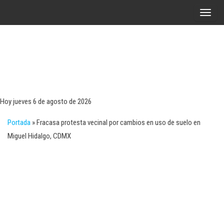
Saltar
A
al
l
contenido
t
e
r
Tecn
Noticias 
opinión
n
sobre
a
tecnologí
Hoy jueves 6 de agosto de 2026
y
r
negocio
Portada
»
Fracasa protesta vecinal por cambios en uso de suelo en
l
Miguel Hidalgo, CDMX
a
n
a
v
e
g
a