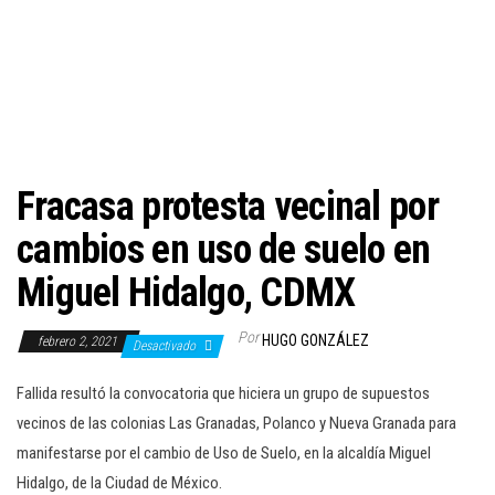
c
i
ó
n
Fracasa protesta vecinal por
cambios en uso de suelo en
Miguel Hidalgo, CDMX
Por
HUGO GONZÁLEZ
febrero 2, 2021
Desactivado
Fallida resultó la convocatoria que hiciera un grupo de supuestos
vecinos de las colonias Las Granadas, Polanco y Nueva Granada para
manifestarse por el cambio de Uso de Suelo, en la alcaldía Miguel
Hidalgo, de la Ciudad de México.