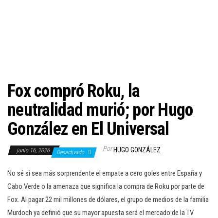
c
i
ó
n
Fox compró Roku, la
neutralidad murió; por Hugo
González en El Universal
Por
HUGO GONZÁLEZ
junio 16, 2026
Desactivado
No sé si sea más sorprendente el empate a cero goles entre España y
Cabo Verde o la amenaza que significa la compra de Roku por parte de
Fox. Al pagar 22 mil millones de dólares, el grupo de medios de la familia
Murdoch ya definió que su mayor apuesta será el mercado de la TV