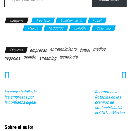
Categoría
1 portada
Entretenimiento
Futbol
Hugo
González
Medios
NEGOCIOS
OPINIÓN
Streaming
TECNOLOGÍA
entretenimiento
medios
empresas
futbol
Etiquetas
opinión
tecnología
negocios
streaming
La nueva batalla de
Reconocen a
las empresas por
Rotoplas en los
la confianza digital
premios de
sostenibilidad de
la ONU en México
Sobre el autor