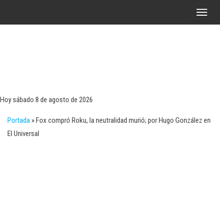
Saltar
A
al
l
contenido
t
e
r
Tecn
Noticias 
opinión
n
sobre
a
tecnologí
Hoy sábado 8 de agosto de 2026
y
r
negocio
Portada
»
Fox compró Roku, la neutralidad murió; por Hugo González en
l
El Universal
a
n
a
v
e
g
a