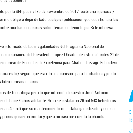
to de bebederos.
do por la SEP pues el 30 de noviembre de 2017 recibí una injuriosa y
 me obligó a dejar de lado cualquier publicación que cuestionara las
contré muchas denuncias sobre temas de tecnología. Si te interesa
e informado de las irregularidades del Programa Nacional de
encia mañanera del Presidente López Obrador de este miércoles 21 de
ideicomiso de Escuelas de Excelencia para Abatir el Rezago Educativo.
 ahora estoy seguro que era otro mecanismo para la robadera y por lo
os fideicomisos opacos.
cios de tecnología pero lo que informó el maestro José Antonio
 desde hace 3 años adelanté. Sólo se instalaron 20 mil 543 bebederos
erían 40 mil) que su mantenimiento no estaba garantizado y que su
Cl
y pocos quisieron contar y que a mi casi me cuesta la chamba.
li
¿E