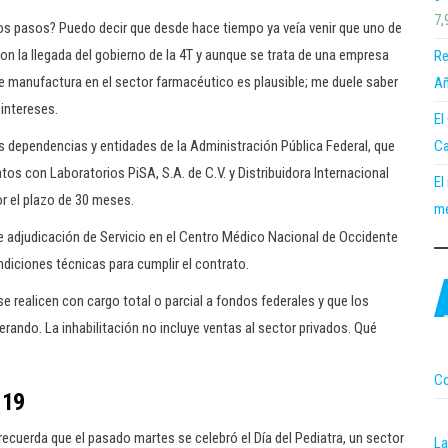
7,
s pasos? Puedo decir que desde hace tiempo ya veía venir que uno de
la llegada del gobierno de la 4T y aunque se trata de una empresa
Re
 manufactura en el sector farmacéutico es plausible; me duele saber
Añ
intereses.
El
Ca
as dependencias y entidades de la Administración Pública Federal, que
os con Laboratorios PiSA, S.A. de C.V. y Distribuidora Internacional
El
r el plazo de 30 meses.
me
e adjudicación de Servicio en el Centro Médico Nacional de Occidente
diciones técnicas para cumplir el contrato.
se realicen con cargo total o parcial a fondos federales y que los
rando. La inhabilitación no incluye ventas al sector privados. Qué
Co
-19
cuerda que el pasado martes se celebró el Día del Pediatra, un sector
La