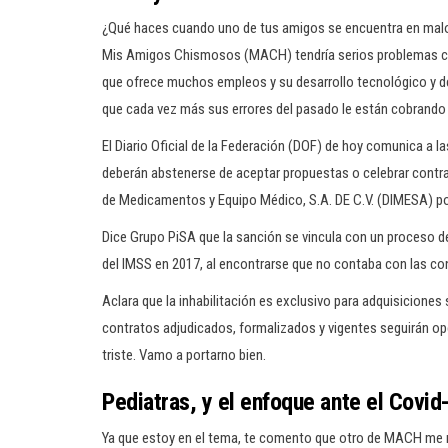
¿Qué haces cuando uno de tus amigos se encuentra en malo
Mis Amigos Chismosos (MACH) tendría serios problemas con 
que ofrece muchos empleos y su desarrollo tecnológico y de
que cada vez más sus errores del pasado le están cobrando 
El Diario Oficial de la Federación (DOF) de hoy comunica a l
deberán abstenerse de aceptar propuestas o celebrar contrat
de Medicamentos y Equipo Médico, S.A. DE C.V. (DIMESA) po
Dice Grupo PiSA que la sanción se vincula con un proceso d
del IMSS en 2017, al encontrarse que no contaba con las con
Aclara que la inhabilitación es exclusivo para adquisiciones 
contratos adjudicados, formalizados y vigentes seguirán ope
triste. Vamo a portarno bien.
Pediatras, y el enfoque ante el Covid
Ya que estoy en el tema, te comento que otro de MACH me re