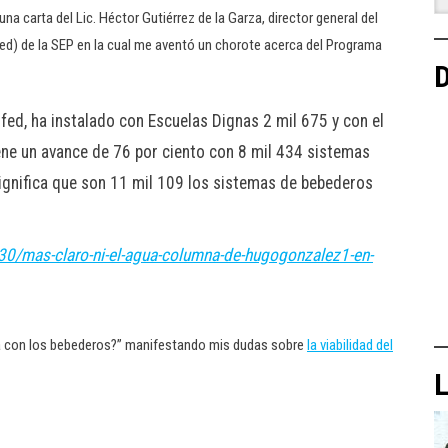
na carta del Lic. Héctor Gutiérrez de la Garza, director general del
nifed) de la SEP en la cual me aventó un chorote acerca del Programa
D
ifed, ha instalado con Escuelas Dignas 2 mil 675 y con el
ne un avance de 76 por ciento con 8 mil 434 sistemas
 significa que son 11 mil 109 los sistemas de bebederos
0/mas-claro-ni-el-agua-columna-de-hugogonzalez1-en-
da con los bebederos?” manifestando mis dudas sobre
la viabilidad del
L