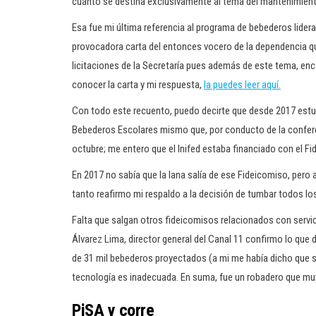
cuánto se destina exclusivamente al tema del mantenimien
Esa fue mi última referencia al programa de bebederos lidera
provocadora carta del entonces vocero de la dependencia que
licitaciones de la Secretaría pues además de este tema, en
conocer la carta y mi respuesta,
la puedes leer aquí.
Con todo este recuento, puedo decirte que desde 2017 estuv
Bebederos Escolares mismo que, por conducto de la confer
octubre; me entero que el Inifed estaba financiado con el F
En 2017 no sabía que la lana salía de ese Fideicomiso, pero
tanto reafirmo mi respaldo a la decisión de tumbar todos l
Falta que salgan otros fideicomisos relacionados con servi
Álvarez Lima, director general del Canal 11 confirmo lo que
de 31 mil bebederos proyectados (a mi me había dicho que s
tecnología es inadecuada. En suma, fue un robadero que mu
PiSA y corre