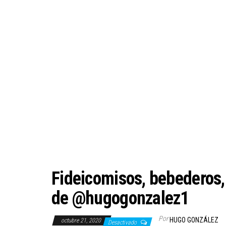
Fideicomisos, bebederos,
de @hugogonzalez1
Por
HUGO GONZÁLEZ
octubre 21, 2020
Desactivado