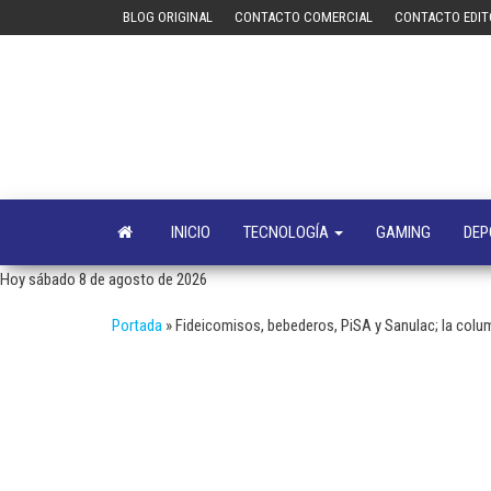
Saltar
BLOG ORIGINAL
CONTACTO COMERCIAL
CONTACTO EDIT
al
contenido
INICIO
TECNOLOGÍA
GAMING
DEP
Hoy sábado 8 de agosto de 2026
Portada
»
Fideicomisos, bebederos, PiSA y Sanulac; la co