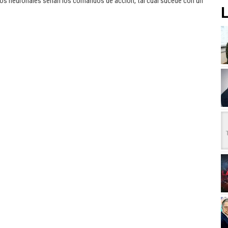
icos neuronales serían los comandos de acción, tal cual sucede con un
L