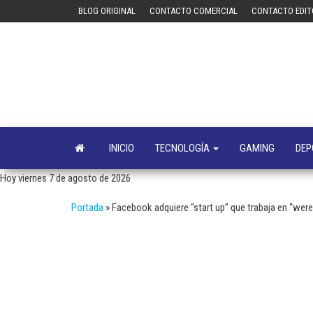
Saltar
BLOG ORIGINAL
CONTACTO COMERCIAL
CONTACTO EDIT
al
contenido
INICIO
TECNOLOGÍA
GAMING
DEP
Hoy viernes 7 de agosto de 2026
Portada
»
Facebook adquiere “start up” que trabaja en “wer