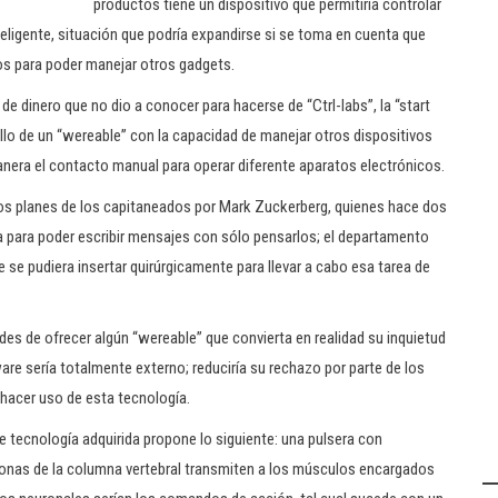
productos tiene un dispositivo que permitiría controlar
eligente, situación que podría expandirse si se toma en cuenta que
s para poder manejar otros gadgets.
e dinero que no dio a conocer para hacerse de “Ctrl-labs”, la “start
ollo de un “wereable” con la capacidad de manejar otros dispositivos
anera el contacto manual para operar diferente aparatos electrónicos.
 los planes de los capitaneados por Mark Zuckerberg, quienes hace dos
a para poder escribir mensajes con sólo pensarlos; el departamento
e se pudiera insertar quirúrgicamente para llevar a cabo esa tarea de
des de ofrecer algún “wereable” que convierta en realidad su inquietud
re sería totalmente externo; reduciría su rechazo por parte de los
 hacer uso de esta tecnología.
tecnología adquirida propone lo siguiente: una pulsera con
uronas de la columna vertebral transmiten a los músculos encargados