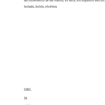
del movimiento de las manos, es decir, los impulsos eléctr
teclado, botón, etcétera.
GAEL
36