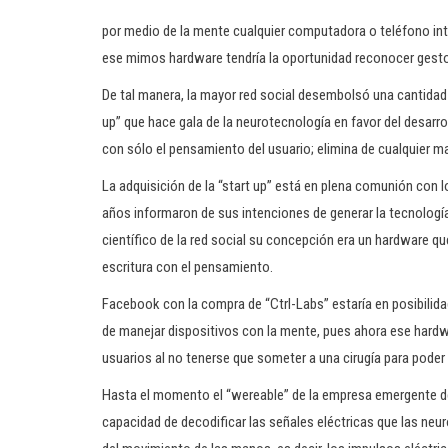
por medio de la mente cualquier computadora o teléfono int
ese mimos hardware tendría la oportunidad reconocer gesto
De tal manera, la mayor red social desembolsó una cantidad d
up” que hace gala de la neurotecnología en favor del desarr
con sólo el pensamiento del usuario; elimina de cualquier m
La adquisición de la “start up” está en plena comunión con
años informaron de sus intenciones de generar la tecnologí
científico de la red social su concepción era un hardware qu
escritura con el pensamiento.
Facebook con la compra de “Ctrl-Labs” estaría en posibilida
de manejar dispositivos con la mente, pues ahora ese hardwa
usuarios al no tenerse que someter a una cirugía para poder
Hasta el momento el “wereable” de la empresa emergente de 
capacidad de decodificar las señales eléctricas que las ne