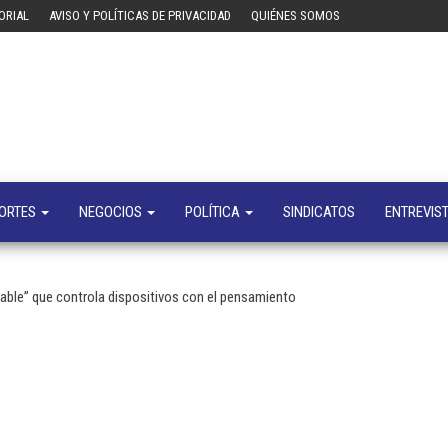
ORIAL
AVISO Y POLÍTICAS DE PRIVACIDAD
QUIÉNES SOMOS
Tecn
Noticias 
opinión
sobre
tecnologí
y
negocio
ORTES
NEGOCIOS
POLÍTICA
SINDICATOS
ENTREVIS
eable” que controla dispositivos con el pensamiento