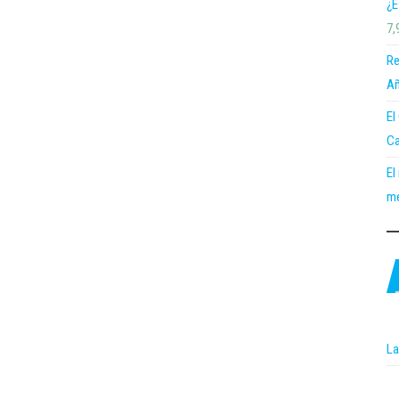
¿E
7,
Re
Añ
El
Ca
El
me
La