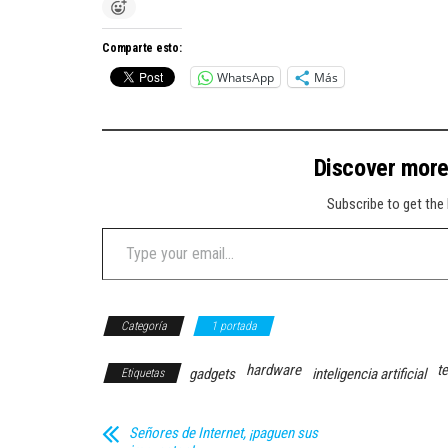
Comparte esto:
WhatsApp
Más
Discover mor
Subscribe to get the 
Type your email…
Categoría
1 portada
hardware
t
gadgets
inteligencia artificial
Etiquetas
Señores de Internet, ¡paguen sus