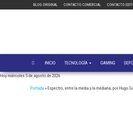
Saltar
BLOG ORIGINAL
CONTACTO COMERCIAL
CONTACTO EDIT
al
contenido
INICIO
TECNOLOGÍA
GAMING
DEP
Hoy miércoles 5 de agosto de 2026
Portada
»
Espectro, entre la media y la mediana; por Hugo G