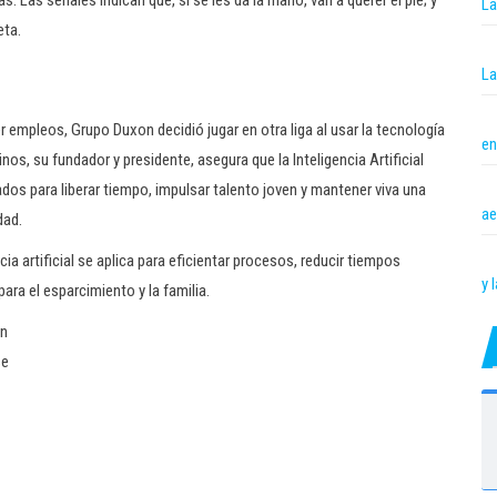
 Las señales indican que, si se les da la mano, van a querer el pie; y
La
eta.
La
empleos, Grupo Duxon decidió jugar en otra liga al usar la tecnología
en
s, su fundador y presidente, asegura que la Inteligencia Artificial
ados para liberar tiempo, impulsar talento joven y mantener viva una
ae
dad.
ia artificial se aplica para eficientar procesos, reducir tiempos
y 
ra el esparcimiento y la familia.
en
se