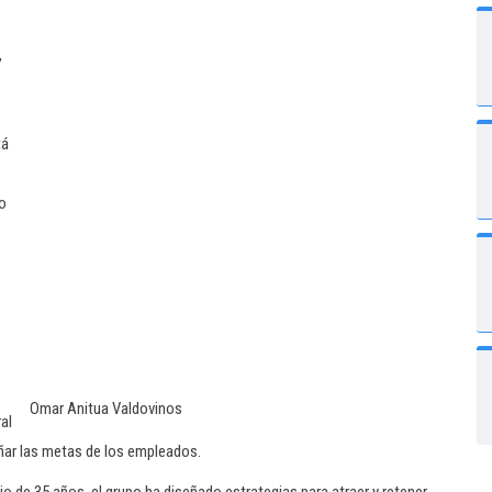
,
tá
o
Omar Anitua Valdovinos
al
ñar las metas de los empleados.