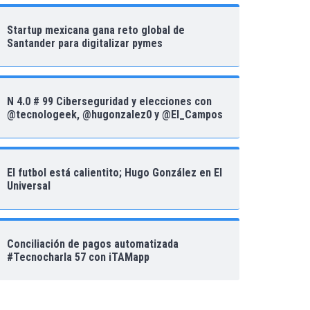
Startup mexicana gana reto global de
Santander para digitalizar pymes
N 4.0 # 99 Ciberseguridad y elecciones con
@tecnologeek, @hugonzalez0 y @El_Campos
El futbol está calientito; Hugo González en El
Universal
Conciliación de pagos automatizada
#Tecnocharla 57 con iTAMapp