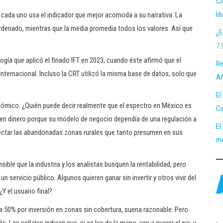
Cl
li
y cada uno usa el indicador que mejor acomoda a su narrativa. La
rdenado, mientras que la media promedia todos los valores. Así que
¿E
7,
gía que aplicó el finado IFT en 2023, cuando éste afirmó que el
Re
ternacional. Incluso la CRT utilizó la misma base de datos, solo que
Añ
El
onómico. ¿Quién puede decir realmente que el espectro en México es
Ca
en dinero porque su modelo de negocio dependía de una regulación a
El
ectar las abandonadas zonas rurales que tanto presumen en sus
me
ble que la industria y los analistas busquen la rentabilidad, pero
un servicio público. Algunos quieren ganar sin invertir y otros vivir del
¿Y el usuario final?
a 50% por inversión en zonas sin cobertura, suena razonable. Pero