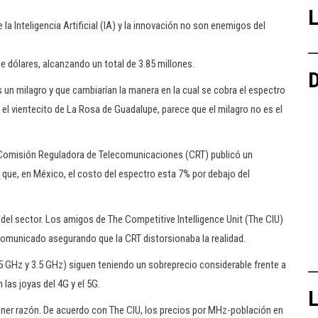
L
 Inteligencia Artificial (IA) y la innovación no son enemigos del
e dólares, alcanzando un total de 3.85 millones.
D
 milagro y que cambiarían la manera en la cual se cobra el espectro
l vientecito de La Rosa de Guadalupe, parece que el milagro no es el
a Comisión Reguladora de Telecomunicaciones (CRT) publicó un
que, en México, el costo del espectro esta 7% por debajo del
s del sector. Los amigos de The Competitive Intelligence Unit (The CIU)
comunicado asegurando que la CRT distorsionaba la realidad.
5 GHz y 3.5 GHz) siguen teniendo un sobreprecio considerable frente a
 las joyas del 4G y el 5G.
L
ner razón. De acuerdo con The CIU, los precios por MHz-población en