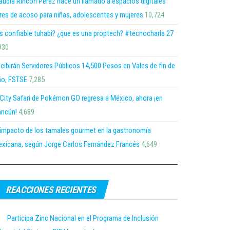
audia Rincón Pérez hace un llamado a espacios digitales
bres de acoso para niñas, adolescentes y mujeres
10,724
s confiable tuhabi? ¿que es una proptech? #tecnocharla 27
930
cibirán Servidores Públicos 14,500 Pesos en Vales de fin de
o, FSTSE
7,285
 City Safari de Pokémon GO regresa a México, ahora ¡en
ncún!
4,689
 impacto de los tamales gourmet en la gastronomía
xicana, según Jorge Carlos Fernández Francés
4,649
REACCIONES RECIENTES
Participa Zinc Nacional en el Programa de Inclusión