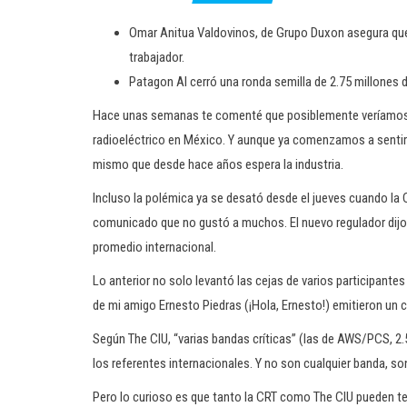
Omar Anitua Valdovinos, de Grupo Duxon asegura que la
trabajador.
Patagon AI cerró una ronda semilla de 2.75 millones d
Hace unas semanas te comenté que posiblemente veríamos un
radioeléctrico en México. Y aunque ya comenzamos a sentir e
mismo que desde hace años espera la industria.
Incluso la polémica ya se desató desde el jueves cuando l
comunicado que no gustó a muchos. El nuevo regulador dijo 
promedio internacional.
Lo anterior no solo levantó las cejas de varios participante
de mi amigo Ernesto Piedras (¡Hola, Ernesto!) emitieron un 
Según The CIU, “varias bandas críticas” (las de AWS/PCS, 2.
los referentes internacionales. Y no son cualquier banda, son
Pero lo curioso es que tanto la CRT como The CIU pueden te