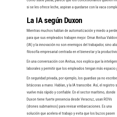
como suele pasar, parece que los concesionarios quieren más.
si se les ofrece leche, aspiran a quedarse con la vaca compl
La IA según Duxon
Mientras muchos hablan de automatización y miedo a perder 
para que sus empleados trabajen mejor. Omar Anitua Valdovino
(IA) y la innovación no son enemigos del trabajador, sino ali
filosofía empresarial centrada en el bienestar y la productivi
En una conversación con Anitua, nos explica que la inteligenc
laborales y permitir que los empleados tengan más espacio pa
En seguridad privada, por ejemplo, los guardias ya no escrib
bitácoras a mano. Hablan, y la IA transcribe. Así, el registro 
vuelve más rápido y confiable. En el sector marítimo, donde
Duxon tiene fuerte presencia desde Veracruz, usan ROVs
(drones submarinos) para revisar embarcaciones. Es una
solución que acelera el trabajo y evita que los buzos pasen