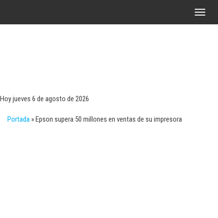
Saltar
A
al
l
contenido
t
e
r
Tecn
Noticias 
opinión
n
sobre
a
tecnologí
Hoy jueves 6 de agosto de 2026
y
r
negocio
Portada
»
Epson supera 50 millones en ventas de su impresora
l
a
n
a
v
e
g
a