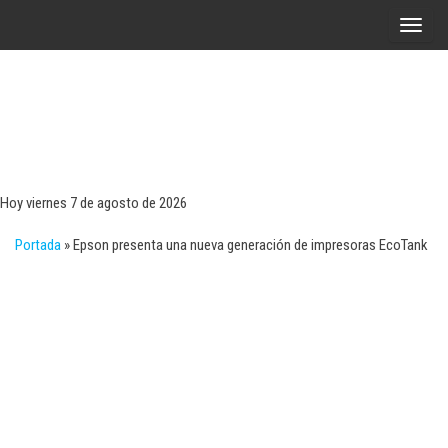
Saltar
A
al
l
contenido
t
e
r
Tecn
Noticias 
opinión
n
sobre
a
tecnologí
Hoy viernes 7 de agosto de 2026
y
r
negocio
Portada
»
Epson presenta una nueva generación de impresoras EcoTank
l
a
n
a
v
e
g
a