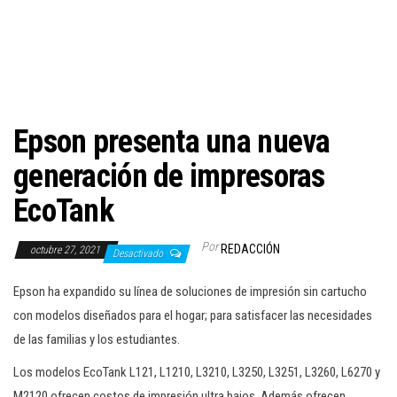
c
i
ó
n
Epson presenta una nueva
generación de impresoras
EcoTank
Por
REDACCIÓN
octubre 27, 2021
Desactivado
Epson ha expandido su línea de soluciones de impresión sin cartucho
con modelos diseñados para el hogar; para satisfacer las necesidades
de las familias y los estudiantes.
Los modelos EcoTank L121, L1210, L3210, L3250, L3251, L3260, L6270 y
M2120
ofrecen costos de impresión ultra bajos. Además ofrecen