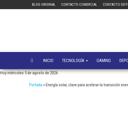
Saltar
BLOG ORIGINAL
CONTACTO COMERCIAL
CONTACTO EDIT
al
contenido
INICIO
TECNOLOGÍA
GAMING
DEP
Hoy miércoles 5 de agosto de 2026
Portada
»
Energía solar, clave para acelerar la transición en