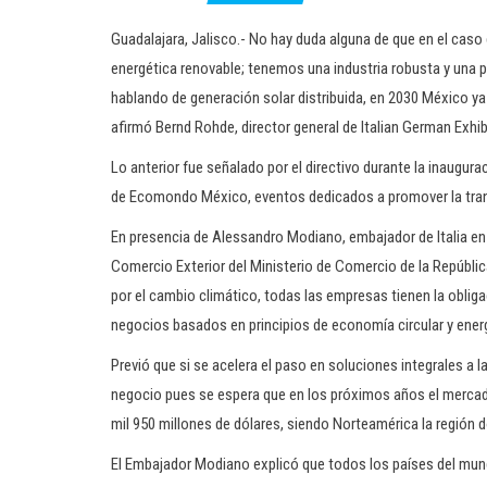
Guadalajara, Jalisco.- No hay duda alguna de que en el caso d
energética renovable; tenemos una industria robusta y una p
hablando de generación solar distribuida, en 2030 México 
afirmó Bernd Rohde, director general de Italian German Exh
Lo anterior fue señalado por el directivo durante la inaugura
de Ecomondo México, eventos dedicados a promover la transic
En presencia de Alessandro Modiano, embajador de Italia en
Comercio Exterior del Ministerio de Comercio de la Repúbli
por el cambio climático, todas las empresas tienen la oblig
negocios basados en principios de economía circular y ener
Previó que si se acelera el paso en soluciones integrales a l
negocio pues se espera que en los próximos años el mercad
mil 950 millones de dólares, siendo Norteamérica la región 
El Embajador Modiano explicó que todos los países del mund