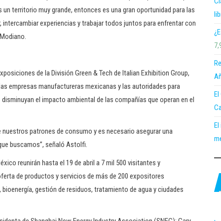
Cl
 es un territorio muy grande, entonces es una gran oportunidad para las
li
 intercambiar experiencias y trabajar todos juntos para enfrentar con
¿E
 Modiano.
7,
Re
Exposiciones de la División Green & Tech de Italian Exhibition Group,
Añ
n las empresas manufactureras mexicanas y las autoridades para
El
ue disminuyan el impacto ambiental de las compañías que operan en el
Ca
El
e nuestros patrones de consumo y es necesario asegurar una
me
 que buscamos”, señaló Astolfi.
co reunirán hasta el 19 de abril a 7 mil 500 visitantes y
ferta de productos y servicios de más de 200 expositores
 bioenergía, gestión de residuos, tratamiento de agua y ciudades