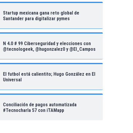
Startup mexicana gana reto global de
Santander para digitalizar pymes
N 4.0 # 99 Ciberseguridad y elecciones con
@tecnologeek, @hugonzalez0 y @El_Campos
El futbol está calientito; Hugo González en El
Universal
Conciliación de pagos automatizada
#Tecnocharla 57 con iTAMapp