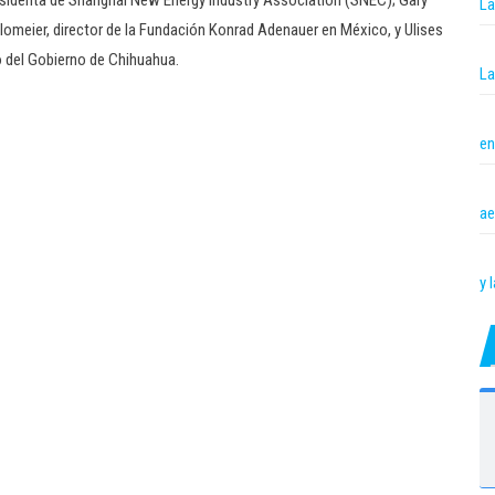
esidenta de Shanghai New Energy Industry Association (SNEC); Gary
La
lomeier, director de la Fundación Konrad Adenauer en México, y Ulises
o del Gobierno de Chihuahua.
La
en
ae
y 