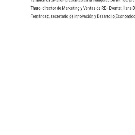
También estuvieron presentes en la inauguración Mi Yue, pr
Thuro, director de Marketing y Ventas de RE+ Events; Hans B
Fernández, secretario de Innovación y Desarrollo Económic