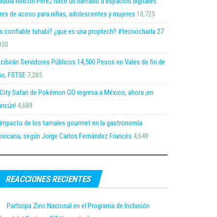
audia Rincón Pérez hace un llamado a espacios digitales
bres de acoso para niñas, adolescentes y mujeres
10,725
s confiable tuhabi? ¿que es una proptech? #tecnocharla 27
930
cibirán Servidores Públicos 14,500 Pesos en Vales de fin de
o, FSTSE
7,285
 City Safari de Pokémon GO regresa a México, ahora ¡en
ncún!
4,689
 impacto de los tamales gourmet en la gastronomía
xicana, según Jorge Carlos Fernández Francés
4,649
REACCIONES RECIENTES
Participa Zinc Nacional en el Programa de Inclusión