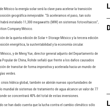
L
e México la energía solar será la clave para acelerar la transición
osición geográfica inmejorable. “Si aceleramos el paso, tan solo
ya habrá instalado 11,300 megawatts (MW) en sistemas fotovoltaicos”,
D
ibition Company México.
ción de la quinta edición de Solar + Storage México y la tercera edición
ión energética, la sustentabilidad y la economía circular.
 México, y de Meng Yue, director general adjunto del Departamento de
ca Popular de China, Rohde señaló que frente a los daños causados
ación de transitar de forma imperativa y acelerada hacia un mundo de
gías verdes.
a crisis hídrica global, también se abrirán nuevas oportunidades de
o mundial de sistemas de tratamiento de agua alcance un valor de 77
donde se concentrará 40% del total de estas inversiones.
L
o se han dado cuenta que la lucha contra el cambio climático sólo