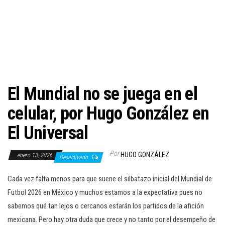
c
i
ó
n
El Mundial no se juega en el
celular, por Hugo González en
El Universal
Por
HUGO GONZÁLEZ
enero 13, 2026
Desactivado
Cada vez falta menos para que suene el silbatazo inicial del Mundial de
Futbol 2026 en México y muchos estamos a la expectativa pues no
sabemos qué tan lejos o cercanos estarán los partidos de la afición
mexicana. Pero hay otra duda que crece y no tanto por el desempeño de