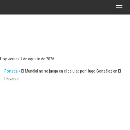
Saltar
A
al
l
contenido
t
e
r
Tecn
Noticias 
opinión
n
sobre
a
tecnologí
Hoy viernes 7 de agosto de 2026
y
r
negocio
Portada
»
El Mundial no se juega en el celular, por Hugo González en El
l
Universal
a
n
a
v
e
g
a