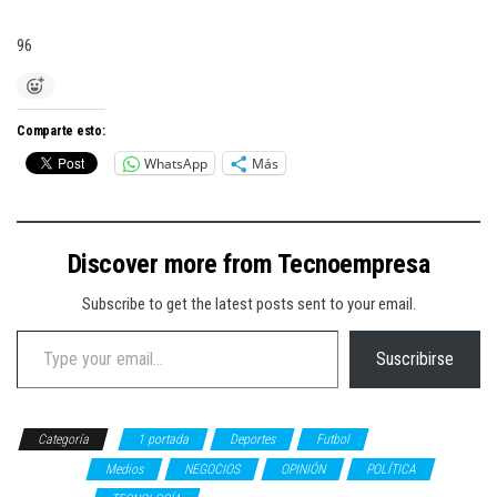
96
Comparte esto:
WhatsApp
Más
Discover more from Tecnoempresa
Subscribe to get the latest posts sent to your email.
Type your email…
Suscribirse
Categoría
1 portada
Deportes
Futbol
Hugo
González
Medios
NEGOCIOS
OPINIÓN
POLÍTICA