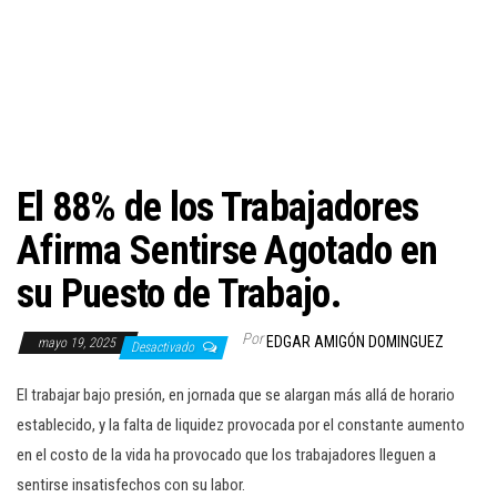
c
i
ó
n
El 88% de los Trabajadores
Afirma Sentirse Agotado en
su Puesto de Trabajo.
Por
EDGAR AMIGÓN DOMINGUEZ
mayo 19, 2025
Desactivado
El trabajar bajo presión, en jornada que se alargan más allá de horario
establecido, y la falta de liquidez provocada por el constante aumento
en el costo de la vida ha provocado que los trabajadores lleguen a
sentirse insatisfechos con su labor.