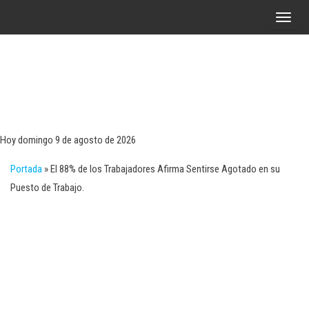
Saltar
A
al
l
contenido
t
e
r
Tecn
Noticias 
opinión
n
sobre
a
tecnologí
Hoy domingo 9 de agosto de 2026
y
r
negocio
Portada
»
El 88% de los Trabajadores Afirma Sentirse Agotado en su
l
Puesto de Trabajo.
a
n
a
v
e
g
a