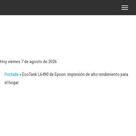
Saltar
A
al
l
contenido
t
e
r
Tecn
Noticias 
opinión
n
sobre
a
tecnologí
Hoy viernes 7 de agosto de 2026
y
r
negocio
Portada
»
EcoTank L6490 de Epson: impresión de alto rendimiento para
l
el hogar
a
n
a
v
e
g
a