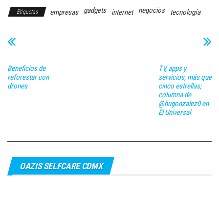
gadgets
negocios
empresas
internet
tecnología
Etiquetas
Beneficios de
TV, apps y
reforestar con
servicios; más que
drones
cinco estrellas;
columna de
@hugonzalez0 en
El Universal
OAZIS SELFCARE CDMX