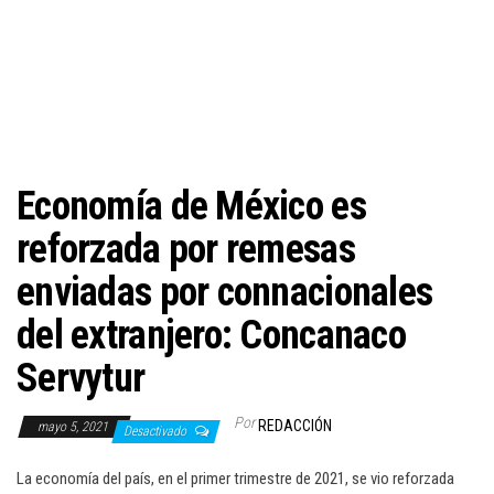
c
i
ó
n
Economía de México es
reforzada por remesas
enviadas por connacionales
del extranjero: Concanaco
Servytur
Por
REDACCIÓN
mayo 5, 2021
Desactivado
La economía del país, en el primer trimestre de 2021, se vio reforzada