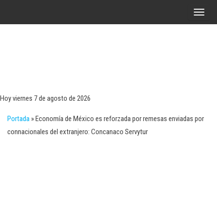
Saltar
A
al
l
contenido
t
e
r
Tecn
Noticias 
opinión
n
sobre
a
tecnologí
Hoy viernes 7 de agosto de 2026
y
r
negocio
Portada
»
Economía de México es reforzada por remesas enviadas por
l
connacionales del extranjero: Concanaco Servytur
a
n
a
v
e
g
a