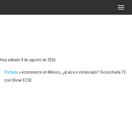
Saltar
A
al
l
contenido
t
e
r
Tecn
Noticias 
opinión
n
sobre
a
tecnologí
Hoy sábado 8 de agosto de 2026
y
r
negocio
Portada
»
ecommerce en México, ¿al alza o estancado? Tecnocharla 73
l
con Show ECSE
a
n
a
v
e
g
a