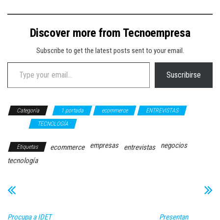
Discover more from Tecnoempresa
Subscribe to get the latest posts sent to your email.
Type your email…
Suscribirse
Categoría
1 portada
ecommerce
ENTREVISTAS
retail
TECNOLOGÍA
empresas
negocios
ecommerce
entrevistas
Etiquetas
tecnología
Procupa a IDET
Presentan