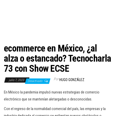
c
i
ó
n
ecommerce en México, ¿al
alza o estancado? Tecnocharla
73 con Show ECSE
Por
HUGO GONZÁLEZ
julio 7, 2023
Desactivado
En México la pandemia impulsó nuevas estrategias de comercio
electrónico que se mantenían aletargadas o desconocidas.
Con el regreso de la normalidad comercial del país, las empresas y la
industria dedicada al comercio se enfrentan nuevos obstáculos o