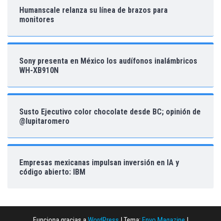
Humanscale relanza su línea de brazos para
monitores
Sony presenta en México los audífonos inalámbricos
WH-XB910N
Susto Ejecutivo color chocolate desde BC; opinión de
@lupitaromero
Empresas mexicanas impulsan inversión en IA y
código abierto: IBM
Funciona gracias a
WordPress
|
Tema:
Envo Magazine
|