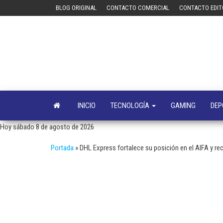
Saltar
BLOG ORIGINAL
CONTACTO COMERCIAL
CONTACTO EDIT
al
contenido
INICIO
TECNOLOGÍA
GAMING
DEP
Hoy sábado 8 de agosto de 2026
Portada
»
DHL Express fortalece su posición en el AIFA y rec