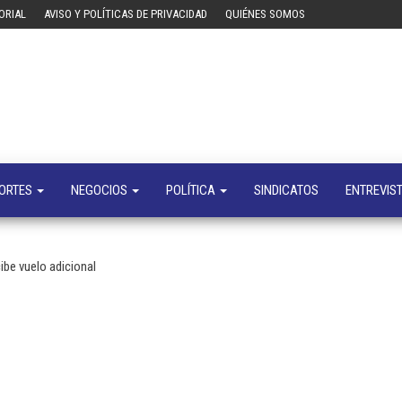
ORIAL
AVISO Y POLÍTICAS DE PRIVACIDAD
QUIÉNES SOMOS
Tecn
Noticias 
opinión
sobre
tecnologí
y
negocio
ORTES
NEGOCIOS
POLÍTICA
SINDICATOS
ENTREVIS
ibe vuelo adicional