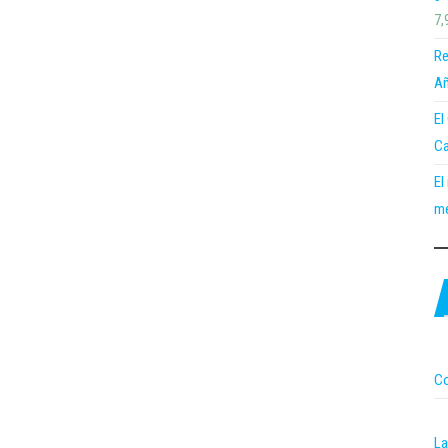
7,
Re
Añ
El
Ca
El
me
Co
La