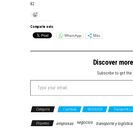
82
Comparte esto:
WhatsApp
Más
Discover mor
Subscribe to get the 
Type your email…
Categoría
1 portada
NEGOCIOS
Transporte y L
negocios
empresas
transporte y logística
Etiquetas