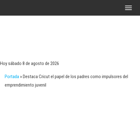
Saltar
A
al
l
contenido
t
e
r
Tecn
Noticias 
opinión
n
sobre
a
tecnologí
Hoy sábado 8 de agosto de 2026
y
r
negocio
Portada
»
Destaca Cricut el papel de los padres como impulsores del
l
emprendimiento juvenil
a
n
a
v
e
g
a