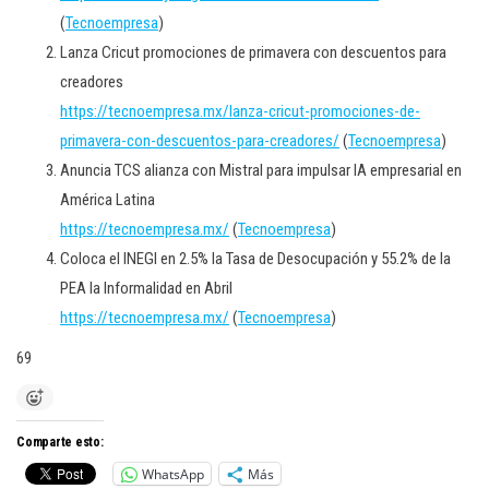
(
Tecnoempresa
)
Lanza Cricut promociones de primavera con descuentos para
creadores
https://tecnoempresa.mx/lanza-cricut-promociones-de-
primavera-con-descuentos-para-creadores/
(
Tecnoempresa
)
Anuncia TCS alianza con Mistral para impulsar IA empresarial en
América Latina
https://tecnoempresa.mx/
(
Tecnoempresa
)
Coloca el INEGI en 2.5% la Tasa de Desocupación y 55.2% de la
PEA la Informalidad en Abril
https://tecnoempresa.mx/
(
Tecnoempresa
)
69
Comparte esto:
WhatsApp
Más