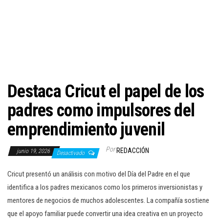
c
i
ó
n
Destaca Cricut el papel de los
padres como impulsores del
emprendimiento juvenil
Por
REDACCIÓN
junio 19, 2026
Desactivado
Cricut presentó un análisis con motivo del Día del Padre en el que
identifica a los padres mexicanos como los primeros inversionistas y
mentores de negocios de muchos adolescentes. La compañía sostiene
que el apoyo familiar puede convertir una idea creativa en un proyecto