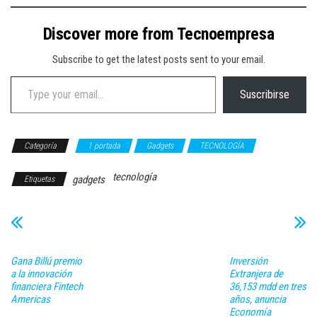
Discover more from Tecnoempresa
Subscribe to get the latest posts sent to your email.
Type your email…
Suscribirse
Categoría
1 portada
Gadgets
TECNOLOGÍA
tecnología
gadgets
Etiquetas
Gana Billú premio
Inversión
a la innovación
Extranjera de
financiera Fintech
36,153 mdd en tres
Americas
años, anuncia
Economía