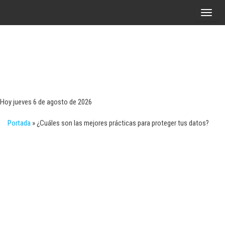
Saltar
A
al
l
contenido
t
e
r
Tecn
Noticias 
opinión
n
sobre
a
tecnologí
Hoy jueves 6 de agosto de 2026
y
r
negocio
Portada
»
¿Cuáles son las mejores prácticas para proteger tus datos?
l
a
n
a
v
e
g
a