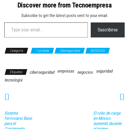
Discover more from Tecnoempresa
Subscribe to get the latest posts sent to your email.
Type your email…
Suscribirse
Categoría
1 portada
ciberseguridad
NEGOCIOS
TECNOLOGÍA
empresas
seguridad
ciberseguridad
negocios
Etiquetas
tecnología
Sistema
El robo de carga
Ferroviario Base
en México
para el
aumentó durante
Crecimiento
el primer