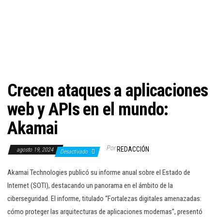
c
i
ó
n
Crecen ataques a aplicaciones
web y APIs en el mundo:
Akamai
Por
REDACCIÓN
agosto 19, 2024
Desactivado
Akamai Technologies publicó su informe anual sobre el Estado de
Internet (SOTI), destacando un panorama en el ámbito de la
ciberseguridad. El informe, titulado “Fortalezas digitales amenazadas:
cómo proteger las arquitecturas de aplicaciones modernas”, presentó