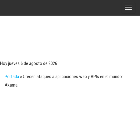
Saltar
A
al
l
contenido
t
e
r
Tecn
Noticias 
opinión
n
sobre
a
tecnologí
Hoy jueves 6 de agosto de 2026
y
r
negocio
Portada
»
Crecen ataques a aplicaciones web y APIs en el mundo:
l
Akamai
a
n
a
v
e
g
a