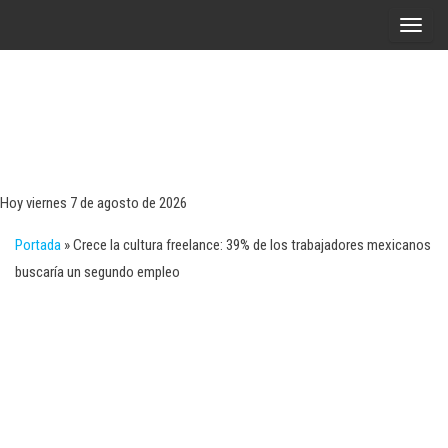
Saltar
A
al
l
contenido
t
e
r
Tecn
Noticias 
opinión
n
sobre
a
tecnologí
Hoy viernes 7 de agosto de 2026
y
r
negocio
Portada
»
Crece la cultura freelance: 39% de los trabajadores mexicanos
l
buscaría un segundo empleo
a
n
a
v
e
g
a