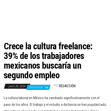
c
i
ó
n
Crece la cultura freelance:
39% de los trabajadores
mexicanos buscaría un
segundo empleo
Por
REDACCIÓN
junio 26, 2024
Desactivado
La cultura laboral en México ha cambiado significativamente con el
paso de los años. El trabajo y el estudio a distancia se han popularizado,