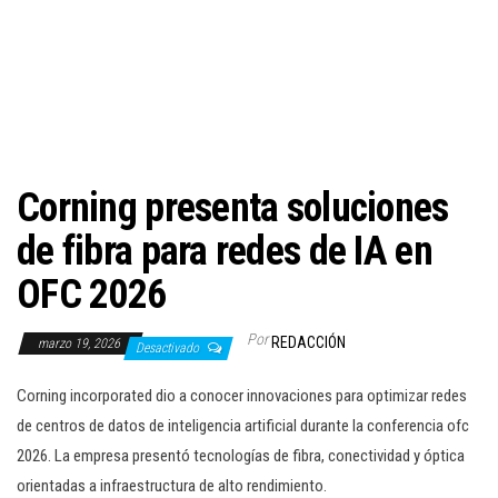
c
i
ó
n
Corning presenta soluciones
de fibra para redes de IA en
OFC 2026
Por
REDACCIÓN
marzo 19, 2026
Desactivado
Corning incorporated dio a conocer innovaciones para optimizar redes
de centros de datos de inteligencia artificial durante la conferencia ofc
2026. La empresa presentó tecnologías de fibra, conectividad y óptica
orientadas a infraestructura de alto rendimiento.