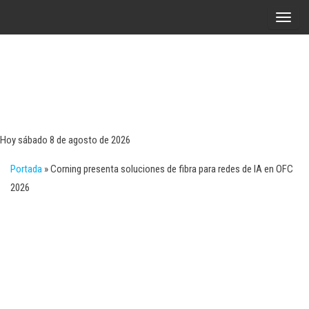
Saltar
A
al
l
contenido
t
e
r
Tecn
Noticias 
opinión
n
sobre
a
tecnologí
Hoy sábado 8 de agosto de 2026
y
r
negocio
Portada
»
Corning presenta soluciones de fibra para redes de IA en OFC
l
2026
a
n
a
v
e
g
a