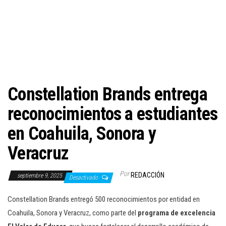
c
i
ó
n
Constellation Brands entrega
reconocimientos a estudiantes
en Coahuila, Sonora y
Veracruz
Por
REDACCIÓN
septiembre 9, 2025
Desactivado
Constellation Brands entregó 500 reconocimientos por entidad en
Coahuila, Sonora y Veracruz, como parte del
programa de excelencia