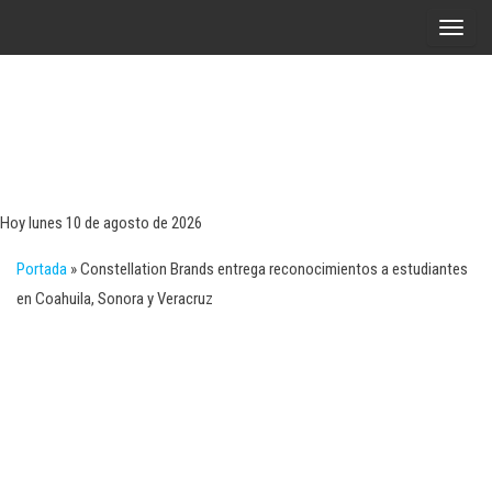
Saltar
A
al
l
contenido
t
e
r
Tecn
Noticias 
opinión
n
sobre
a
tecnologí
Hoy lunes 10 de agosto de 2026
y
r
negocio
Portada
»
Constellation Brands entrega reconocimientos a estudiantes
l
en Coahuila, Sonora y Veracruz
a
n
a
v
e
g
a