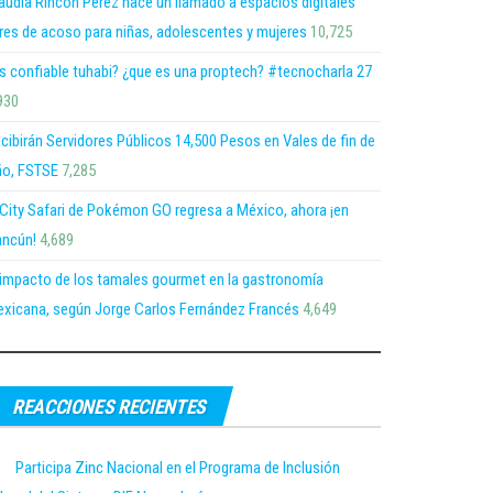
audia Rincón Pérez hace un llamado a espacios digitales
bres de acoso para niñas, adolescentes y mujeres
10,725
s confiable tuhabi? ¿que es una proptech? #tecnocharla 27
930
cibirán Servidores Públicos 14,500 Pesos en Vales de fin de
o, FSTSE
7,285
 City Safari de Pokémon GO regresa a México, ahora ¡en
ncún!
4,689
 impacto de los tamales gourmet en la gastronomía
xicana, según Jorge Carlos Fernández Francés
4,649
REACCIONES RECIENTES
Participa Zinc Nacional en el Programa de Inclusión