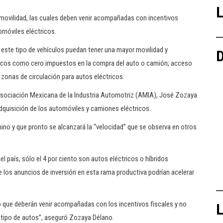
L
omovilidad, las cuales deben venir acompañadas con incentivos
móviles eléctricos.
e este tipo de vehículos puedan tener una mayor movilidad y
D
micos como cero impuestos en la compra del auto o camión; acceso
 zonas de circulación para autos eléctricos.
a Asociación Mexicana de la Industria Automotriz (AMIA), José Zozaya
adquisición de los automóviles y camiones eléctricos.
ino y que pronto se alcanzará la “velocidad” que se observa en otros
l país, sólo el 4 por ciento son autos eléctricos o híbridos
ue los anuncios de inversión en esta rama productiva podrían acelerar
o que deberán venir acompañadas con los incentivos fiscales y no
L
e tipo de autos”, aseguró Zozaya Délano.