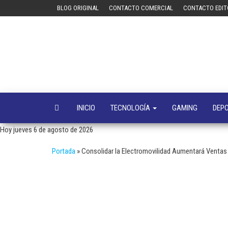
Saltar
BLOG ORIGINAL
CONTACTO COMERCIAL
CONTACTO EDIT
al
contenido
INICIO
TECNOLOGÍA
GAMING
DEP
Hoy jueves 6 de agosto de 2026
Portada
»
Consolidar la Electromovilidad Aumentará Ventas