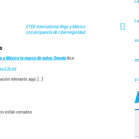
La
La
ETEK International llega a México
con propuesta de ciberseguridad
en
o
ega a México la marca de autos Omoda
dice:
ae
las 6:56 pm
ación relevante aquí. […]
y 
os están cerrados.