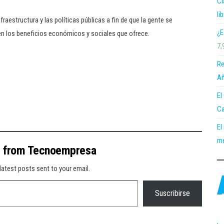
Cl
li
raestructura y las políticas públicas a fin de que la gente se
¿E
en los beneficios económicos y sociales que ofrece.
7,
Re
Añ
El
Ca
El
me
e from Tecnoempresa
latest posts sent to your email.
Suscribirse