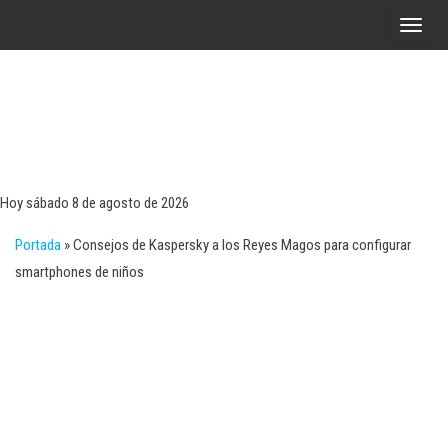
Saltar
A
al
l
contenido
t
e
r
Tecn
Noticias 
opinión
n
sobre
a
tecnologí
Hoy sábado 8 de agosto de 2026
y
r
negocio
Portada
»
Consejos de Kaspersky a los Reyes Magos para configurar
l
smartphones de niños
a
n
a
v
e
g
a