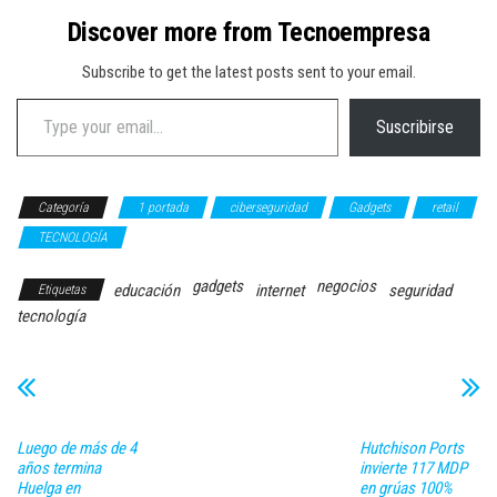
Discover more from Tecnoempresa
Subscribe to get the latest posts sent to your email.
Type your email…
Suscribirse
Categoría
1 portada
ciberseguridad
Gadgets
retail
TECNOLOGÍA
gadgets
negocios
educación
internet
seguridad
Etiquetas
tecnología
Luego de más de 4
Hutchison Ports
años termina
invierte 117 MDP
Huelga en
en grúas 100%