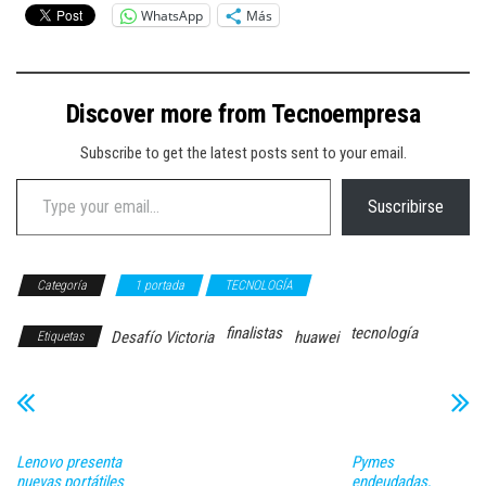
WhatsApp
Más
Discover more from Tecnoempresa
Subscribe to get the latest posts sent to your email.
Type your email…
Suscribirse
Categoría
1 portada
TECNOLOGÍA
finalistas
tecnología
Desafío Victoria
huawei
Etiquetas
Lenovo presenta
Pymes
nuevas portátiles
endeudadas,