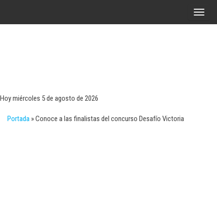
Saltar
A
al
l
contenido
t
e
r
Tecn
Noticias 
opinión
n
sobre
a
tecnologí
Hoy miércoles 5 de agosto de 2026
y
r
negocio
Portada
»
Conoce a las finalistas del concurso Desafío Victoria
l
a
n
a
v
e
g
a