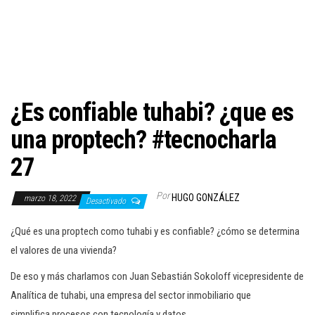
c
i
ó
n
¿Es confiable tuhabi? ¿que es
una proptech? #tecnocharla
27
Por
HUGO GONZÁLEZ
marzo 18, 2022
Desactivado
¿Qué es una proptech como tuhabi y es confiable? ¿cómo se determina
el valores de una vivienda?
De eso y más charlamos con Juan Sebastián Sokoloff vicepresidente de
Analítica de tuhabi, una empresa del sector inmobiliario que
simplifica procesos con tecnología y datos.