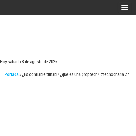
Saltar
A
al
l
contenido
t
e
r
Tecn
Noticias 
opinión
n
sobre
a
tecnologí
Hoy sábado 8 de agosto de 2026
y
r
negocio
Portada
»
¿Es confiable tuhabi? ¿que es una proptech? #tecnocharla 27
l
a
n
a
v
e
g
a