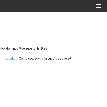
Saltar
A
al
l
contenido
t
e
r
Tecn
Noticias 
opinión
n
sobre
a
tecnologí
Hoy domingo 9 de agosto de 2026
y
r
negocio
Portada
»
¿Cómo sobrevivir a la cuesta de enero?
l
a
n
a
v
e
g
a