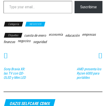
Type your email…
Suscribirse
Categoría
NEGOCIOS
economía
empresas
cuesta de enero
educación
Etiquetas
negocios
finanzas
seguridad
Sony Bravia XR:
AMD presenta los
las TV con QD-
Ryzen 6000 para
OLED y Mini LED
portátiles
OAZIS SELFCARE CDMX