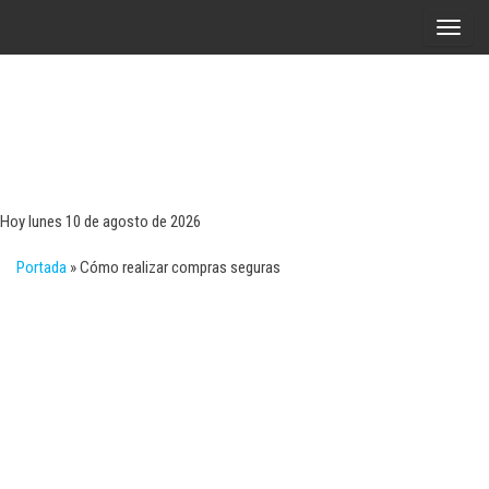
Saltar
A
al
l
contenido
t
e
r
Tecn
Noticias 
opinión
n
sobre
a
tecnologí
Hoy lunes 10 de agosto de 2026
y
r
negocio
Portada
»
Cómo realizar compras seguras
l
a
n
a
v
e
g
a