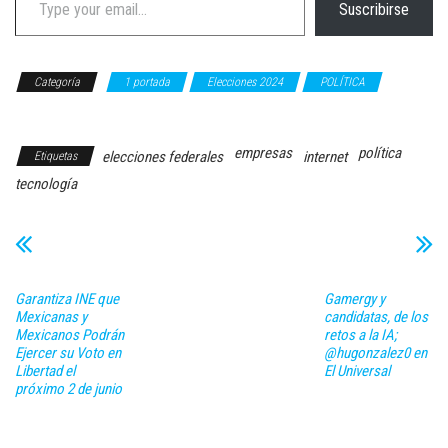
Suscribirse
Categoría
1 portada
Elecciones 2024
POLÍTICA
TECNOLOGÍA
empresas
política
elecciones federales
internet
Etiquetas
tecnología
Garantiza INE que
Gamergy y
Mexicanas y
candidatas, de los
Mexicanos Podrán
retos a la IA;
Ejercer su Voto en
@hugonzalez0 en
Libertad el
El Universal
próximo 2 de junio