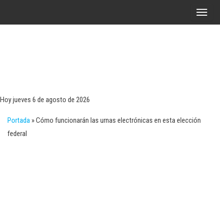
Saltar
A
al
l
contenido
t
e
r
Tecn
Noticias 
opinión
n
sobre
a
tecnologí
Hoy jueves 6 de agosto de 2026
y
r
negocio
Portada
»
Cómo funcionarán las urnas electrónicas en esta elección
l
federal
a
n
a
v
e
g
a