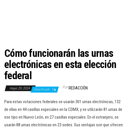
c
i
ó
n
Cómo funcionarán las urnas
electrónicas en esta elección
federal
Por
REDACCIÓN
mayo 29, 2024
Desactivado
Para estas votaciones federales se usarán 301 urnas electrónicas, 132
de ellas en 44 casillas especiales en la CDMX; y se utilizarán 81 urnas de
ese tipo en Nuevo León, en 27 casillas especiales. En el extranjero, se
usarán 88 urnas electrónicas en 23 sedes. Sus ventajas son que ofrecen