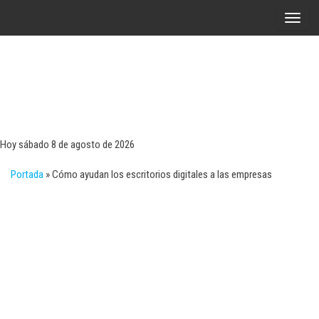
Saltar
A
al
l
contenido
t
e
r
Tecn
Noticias 
opinión
n
sobre
a
tecnologí
Hoy sábado 8 de agosto de 2026
y
r
negocio
Portada
»
Cómo ayudan los escritorios digitales a las empresas
l
a
n
a
v
e
g
a