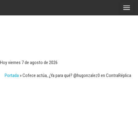
Saltar
A
al
l
contenido
t
e
r
Tecn
Noticias 
opinión
n
sobre
a
tecnologí
Hoy viernes 7 de agosto de 2026
y
r
negocio
Portada
»
Cofece actúa, ¿Ya para qué? @hugonzalez0 en ContraRéplica
l
a
n
a
v
e
g
a