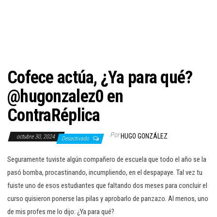
c
i
ó
n
Cofece actúa, ¿Ya para qué?
@hugonzalez0 en
ContraRéplica
Por
HUGO GONZÁLEZ
octubre 30, 2024
Desactivado
Seguramente tuviste algún compañero de escuela que todo el año se la
pasó bomba, procastinando, incumpliendo, en el despapaye. Tal vez tu
fuiste uno de esos estudiantes que faltando dos meses para concluir el
curso quisieron ponerse las pilas y aprobarlo de panzazo. Al menos, uno
de mis profes me lo dijo: ¿Ya para qué?