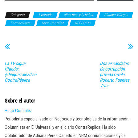
Categoría
1 portada
alimentos y bebidas
Claudia Villegas
Farmacéutica
Hugo González
NEGOCIOS
La TV sigue
Dos escándalos
rifando;
de corrupción
@hugonzalez0 en
privada revela
ContraRéplica
Roberto Fuentes
Vivar
Sobre el autor
Hugo González
Periodista especializado en Negocios y tecnologías de la información.
Columnista en El Universal y en el diario ContraReplica. Ha sido
Colaborador de Adriana Pérez Cañedo en NRM comunicaciones y de