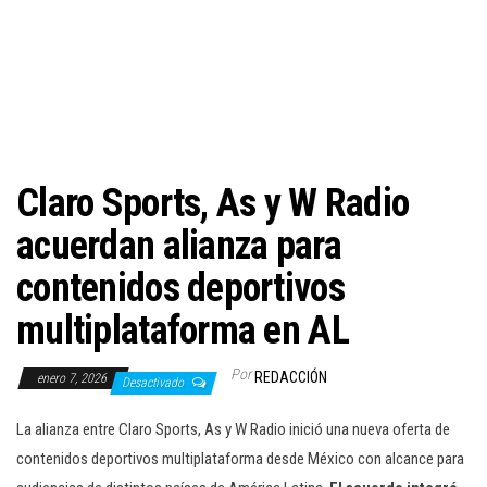
c
i
ó
n
Claro Sports, As y W Radio
acuerdan alianza para
contenidos deportivos
multiplataforma en AL
Por
REDACCIÓN
enero 7, 2026
Desactivado
La alianza entre Claro Sports, As y W Radio inició una nueva oferta de
contenidos deportivos multiplataforma desde México con alcance para