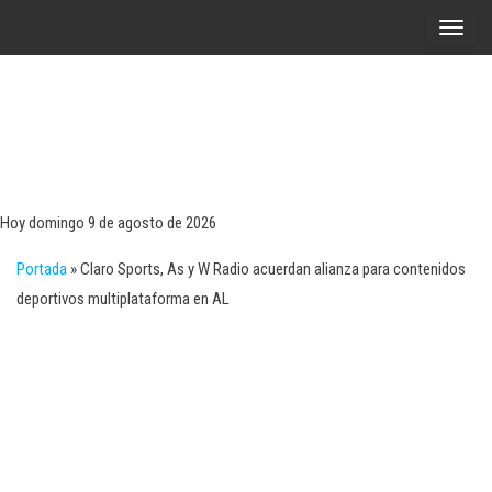
Saltar
A
al
l
contenido
t
e
r
Tecn
Noticias 
opinión
n
sobre
a
tecnologí
Hoy domingo 9 de agosto de 2026
y
r
negocio
Portada
»
Claro Sports, As y W Radio acuerdan alianza para contenidos
l
deportivos multiplataforma en AL
a
n
a
v
e
g
a