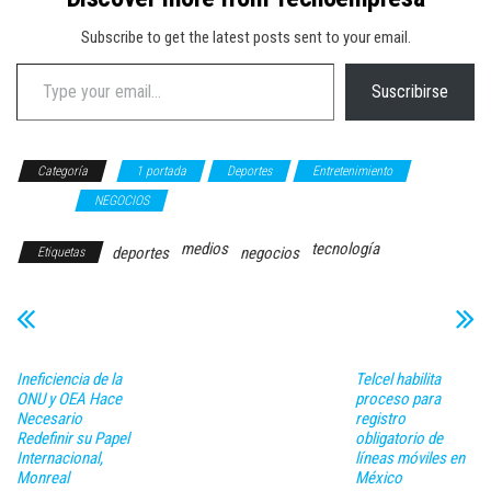
Subscribe to get the latest posts sent to your email.
Type your email…
Suscribirse
Categoría
1 portada
Deportes
Entretenimiento
Medios
NEGOCIOS
medios
tecnología
deportes
negocios
Etiquetas
Ineficiencia de la
Telcel habilita
ONU y OEA Hace
proceso para
Necesario
registro
Redefinir su Papel
obligatorio de
Internacional,
líneas móviles en
Monreal
México