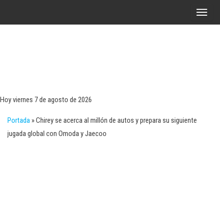
Saltar
A
al
l
contenido
t
e
r
Tecn
Noticias 
opinión
n
sobre
a
tecnologí
Hoy viernes 7 de agosto de 2026
y
r
negocio
Portada
»
Chirey se acerca al millón de autos y prepara su siguiente
l
jugada global con Omoda y Jaecoo
a
n
a
v
e
g
a