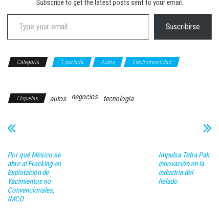
Subscribe to get the latest posts sent to your email.
Type your email…
Suscribirse
Categoría
1 portada
Autos
Electromovilidad
NEGOCIOS
negocios
autos
tecnología
Etiquetas
Por qué México se
Impulsa Tetra Pak
abre al Fracking en
innovación en la
Explotación de
industria del
Yacimientos no
helado
Convencionales,
IMCO