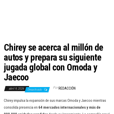
c
i
ó
n
Chirey se acerca al millón de
autos y prepara su siguiente
jugada global con Omoda y
Jaecoo
Por
REDACCIÓN
abril 9, 2026
Desactivado
Chirey impulsa la expansión de sus marcas Omoda y Jaecoo mientras
consolida presencia en
64 mercados internacionales y más de