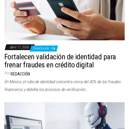
c
i
ó
n
abril 17, 2026
Desactivado
Fortalecen validación de identidad para
frenar fraudes en crédito digital
Por
REDACCIÓN
En México, el robo de identidad concentra cerca del 40% de los fraudes
financieros y debilita los procesos de verificación…