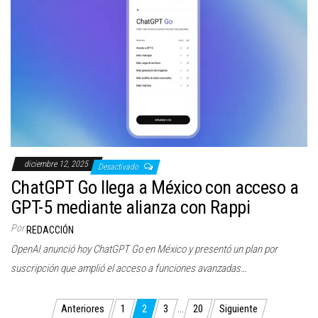
diciembre 12, 2025
Desactivado
ChatGPT Go llega a México con acceso a
GPT-5 mediante alianza con Rappi
Por
REDACCIÓN
OpenAI anunció hoy ChatGPT Go en México y presentó un plan por
suscripción que amplió el acceso a funciones avanzadas…
Paginación
Anteriores
1
2
3
…
20
Siguiente