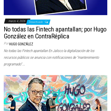
marzo 4, 2026
Desactivado
No todas las Fintech apantallan; por Hugo
González en ContraRéplica
Por
HUGO GONZÁLEZ
No todas las Fintech apantallan En Jalisco la digitalización de los
recursos públicos se anuncia con notificaciones de “mantenimiento
programado”.…