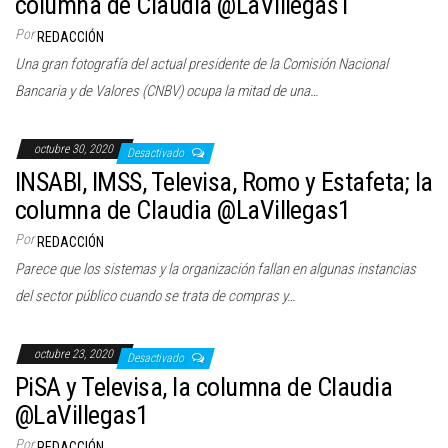
columna de Claudia @LaVillegas1
Por
REDACCIÓN
Una gran fotografía del actual presidente de la Comisión Nacional
Bancaria y de Valores (CNBV) ocupa la mitad de una…
octubre 30, 2020
Desactivado
INSABI, IMSS, Televisa, Romo y Estafeta; la
columna de Claudia @LaVillegas1
Por
REDACCIÓN
Parece que los sistemas y la organización fallan en algunas instancias
del sector público cuando se trata de compras y…
octubre 23, 2020
Desactivado
PiSA y Televisa, la columna de Claudia
@LaVillegas1
Por
REDACCIÓN