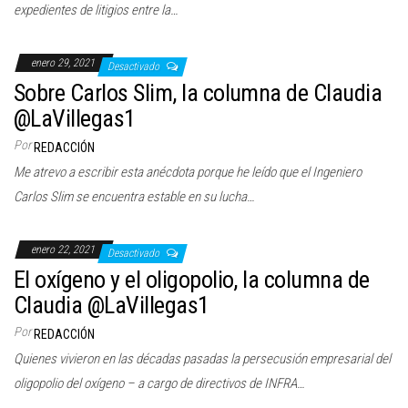
expedientes de litigios entre la…
enero 29, 2021
Desactivado
Sobre Carlos Slim, la columna de Claudia
@LaVillegas1
Por
REDACCIÓN
Me atrevo a escribir esta anécdota porque he leído que el Ingeniero
Carlos Slim se encuentra estable en su lucha…
enero 22, 2021
Desactivado
El oxígeno y el oligopolio, la columna de
Claudia @LaVillegas1
Por
REDACCIÓN
Quienes vivieron en las décadas pasadas la persecusión empresarial del
oligopolio del oxígeno – a cargo de directivos de INFRA…