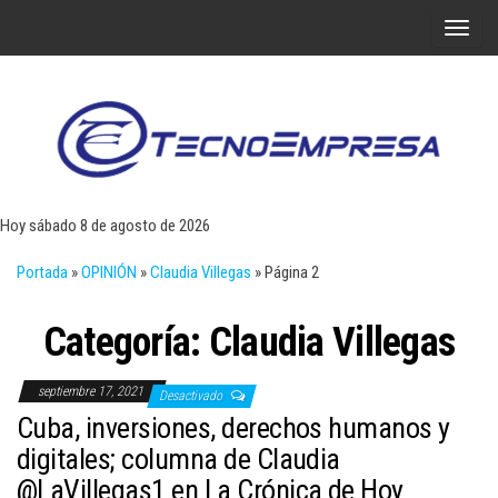
Saltar
A
al
l
contenido
t
e
r
Tecn
Noticias 
opinión
n
sobre
a
tecnologí
Hoy sábado 8 de agosto de 2026
y
r
negocio
Portada
»
OPINIÓN
»
Claudia Villegas
»
Página 2
l
a
Categoría:
Claudia Villegas
n
a
septiembre 17, 2021
v
Desactivado
Cuba, inversiones, derechos humanos y
e
digitales; columna de Claudia
g
@LaVillegas1 en La Crónica de Hoy
a