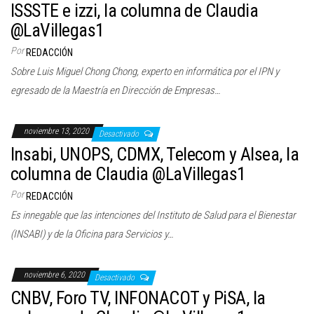
ISSSTE e izzi, la columna de Claudia
@LaVillegas1
Por
REDACCIÓN
Sobre Luis Miguel Chong Chong, experto en informática por el IPN y
egresado de la Maestría en Dirección de Empresas…
noviembre 13, 2020
Desactivado
Insabi, UNOPS, CDMX, Telecom y Alsea, la
columna de Claudia @LaVillegas1
Por
REDACCIÓN
Es innegable que las intenciones del Instituto de Salud para el Bienestar
(INSABI) y de la Oficina para Servicios y…
noviembre 6, 2020
Desactivado
CNBV, Foro TV, INFONACOT y PiSA, la