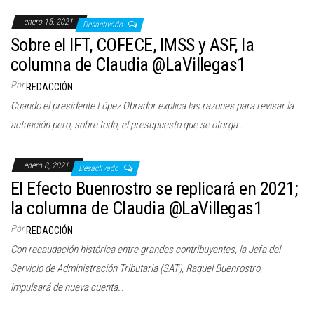
enero 15, 2021
Desactivado
Sobre el IFT, COFECE, IMSS y ASF, la
columna de Claudia @LaVillegas1
Por
REDACCIÓN
Cuando el presidente López Obrador explica las razones para revisar la
actuación pero, sobre todo, el presupuesto que se otorga…
enero 8, 2021
Desactivado
El Efecto Buenrostro se replicará en 2021;
la columna de Claudia @LaVillegas1
Por
REDACCIÓN
Con recaudación histórica entre grandes contribuyentes, la Jefa del
Servicio de Administración Tributaria (SAT), Raquel Buenrostro,
impulsará de nueva cuenta…