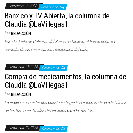
diciembre 18, 2020
Desactivado
Banxico y TV Abierta, la columna de
Claudia @LaVillegas1
Por
REDACCIÓN
Para la Junta de Gobierno del Banco de México, el banco central y
custodio de las reservas internacionales del país,…
noviembre 27, 2020
Desactivado
Compra de medicamentos, la columna de
Claudia @LaVillegas1
Por
REDACCIÓN
La esperanza que hemos puesto en la gestión encomendada a la Oficina
de las Naciones Unidas de Servicios para Proyectos…
noviembre 20, 2020
Desactivado