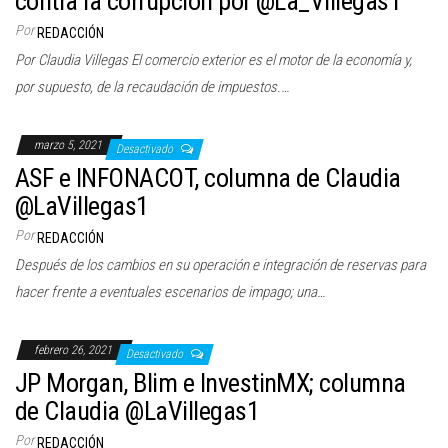
contra la corrupción por @La_Villegas1
Por
REDACCIÓN
Por Claudia Villegas El comercio exterior es el motor de la economía y,
por supuesto, de la recaudación de impuestos.…
marzo 5, 2021
Desactivado
ASF e INFONACOT, columna de Claudia
@LaVillegas1
Por
REDACCIÓN
Después de los cambios en su operación e integración de reservas para
hacer frente a eventuales escenarios de impago; una…
febrero 26, 2021
Desactivado
JP Morgan, Blim e InvestinMX; columna
de Claudia @LaVillegas1
Por
REDACCIÓN