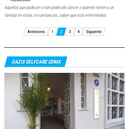
Aquellos que padecen o han padecido cáncer o quienes tienen a un
familiar en estas circunstancias, saben que esta enfermedad…
Paginación
Anteriores
1
2
3
4
Siguiente
de
entradas
OAZIS SELFCARE CDMX