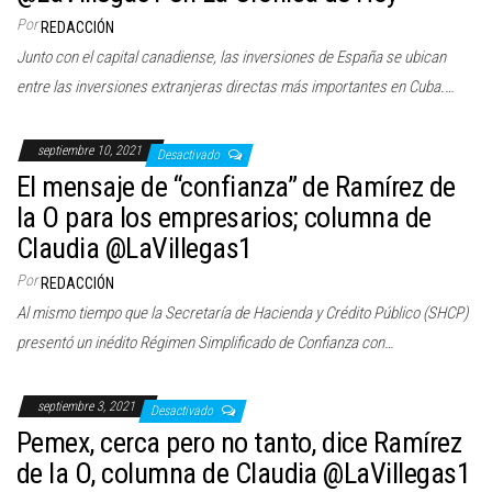
c
Por
REDACCIÓN
i
Junto con el capital canadiense, las inversiones de España se ubican
ó
entre las inversiones extranjeras directas más importantes en Cuba.…
n
septiembre 10, 2021
Desactivado
El mensaje de “confianza” de Ramírez de
la O para los empresarios; columna de
Claudia @LaVillegas1
Por
REDACCIÓN
Al mismo tiempo que la Secretaría de Hacienda y Crédito Público (SHCP)
presentó un inédito Régimen Simplificado de Confianza con…
septiembre 3, 2021
Desactivado
Pemex, cerca pero no tanto, dice Ramírez
de la O, columna de Claudia @LaVillegas1