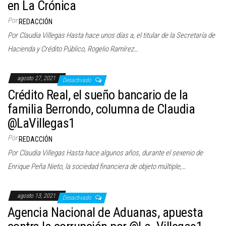
en La Crónica
Por
REDACCIÓN
Por Claudia Villegas Hasta hace unos días a, el titular de la Secretaría de
Hacienda y Crédito Público, Rogelio Ramírez…
agosto 27, 2021
Desactivado
Crédito Real, el sueño bancario de la
familia Berrondo, columna de Claudia
@LaVillegas1
Por
REDACCIÓN
Por Claudia Villegas Hasta hace algunos años, durante el sexenio de
Enrique Peña Nieto, la sociedad financiera de objeto múltiple,…
agosto 13, 2021
Desactivado
Agencia Nacional de Aduanas, apuesta