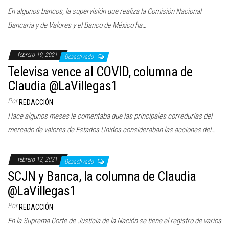
En algunos bancos, la supervisión que realiza la Comisión Nacional
Bancaria y de Valores y el Banco de México ha…
febrero 19, 2021
Desactivado
Televisa vence al COVID, columna de
Claudia @LaVillegas1
Por
REDACCIÓN
Hace algunos meses le comentaba que las principales corredurías del
mercado de valores de Estados Unidos consideraban las acciones del…
febrero 12, 2021
Desactivado
SCJN y Banca, la columna de Claudia
@LaVillegas1
Por
REDACCIÓN
En la Suprema Corte de Justicia de la Nación se tiene el registro de varios