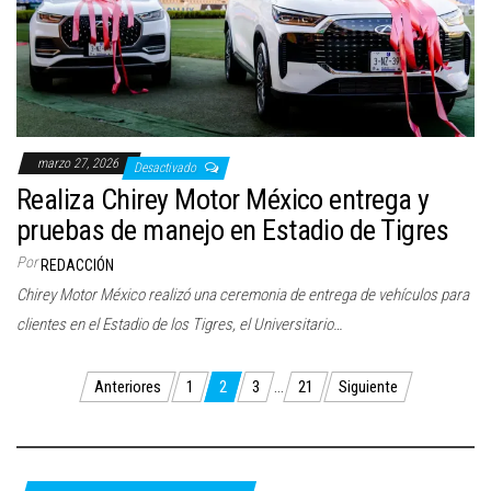
marzo 27, 2026
Desactivado
Realiza Chirey Motor México entrega y
pruebas de manejo en Estadio de Tigres
Por
REDACCIÓN
Chirey Motor México realizó una ceremonia de entrega de vehículos para
clientes en el Estadio de los Tigres, el Universitario…
Paginación
Anteriores
1
2
3
…
21
Siguiente
de
entradas