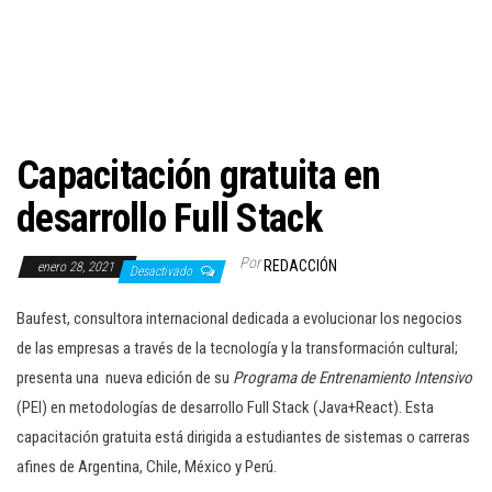
c
i
ó
n
Capacitación gratuita en
desarrollo Full Stack
Por
REDACCIÓN
enero 28, 2021
Desactivado
Baufest, consultora internacional dedicada a evolucionar los negocios
de las empresas a través de la tecnología y la transformación cultural;
presenta una nueva edición de su
Programa de Entrenamiento Intensivo
(PEI) en metodologías de desarrollo Full Stack (Java+React). Esta
capacitación gratuita está dirigida a estudiantes de sistemas o carreras
afines de Argentina, Chile, México y Perú.