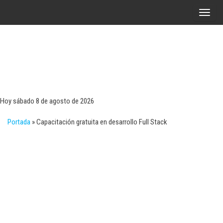
Saltar
A
al
l
contenido
t
e
r
Tecn
Noticias 
opinión
n
sobre
a
tecnologí
Hoy sábado 8 de agosto de 2026
y
r
negocio
Portada
»
Capacitación gratuita en desarrollo Full Stack
l
a
n
a
v
e
g
a