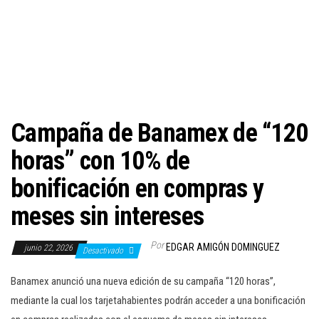
c
i
ó
n
Campaña de Banamex de “120
horas” con 10% de
bonificación en compras y
meses sin intereses
Por
EDGAR AMIGÓN DOMINGUEZ
junio 22, 2026
Desactivado
Banamex anunció una nueva edición de su campaña “120 horas”,
mediante la cual los tarjetahabientes podrán acceder a una bonificación