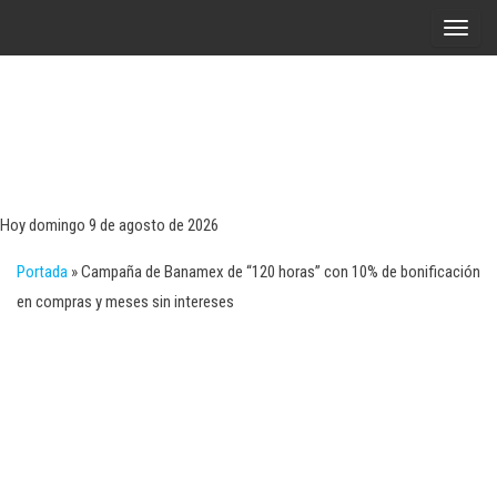
Saltar
A
al
l
contenido
t
e
r
Tecn
Noticias 
opinión
n
sobre
a
tecnologí
Hoy domingo 9 de agosto de 2026
y
r
negocio
Portada
»
Campaña de Banamex de “120 horas” con 10% de bonificación
l
en compras y meses sin intereses
a
n
a
v
e
g
a