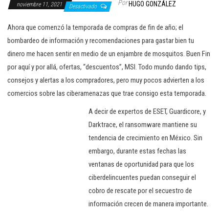
Por
HUGO GONZÁLEZ
noviembre 11, 2021
c
Desactivado
i
Ahora que comenzó la temporada de compras de fin de año; el
ó
bombardeo de información y recomendaciones para gastar bien tu
n
dinero me hacen sentir en medio de un enjambre de mosquitos. Buen Fin
por aquí y por allá, ofertas, “descuentos”, MSI. Todo mundo dando tips,
consejos y alertas a los compradores, pero muy pocos advierten a los
comercios sobre las ciberamenazas que trae consigo esta temporada.
A decir de expertos de ESET, Guardicore, y
Darktrace, el ransomware mantiene su
tendencia de crecimiento en México. Sin
embargo, durante estas fechas las
ventanas de oportunidad para que los
ciberdelincuentes puedan conseguir el
cobro de rescate por el secuestro de
información crecen de manera importante.