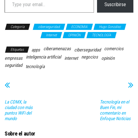
Suscribirse
Categoría
ciberseguridad
ECONOMIA
Hugo González
Inteligencia Artificial
Internet
OPINIÓN
TECNOLOGÍA
ciberamenazas
comercios
apps
ciberseguridad
Etiquetas
inteligencia artificial
negocios
empresas
internet
opinión
seguridad
tecnología
La CDMX, la
Tecnología en el
ciudad con más
Buen Fin, mi
puntos WiFi del
comentario en
mundo
Enfoque Noticias
Sobre el autor