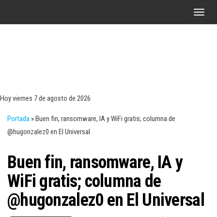
Saltar
A
al
l
contenido
t
e
r
Tecn
Noticias 
opinión
n
sobre
a
tecnologí
Hoy viernes 7 de agosto de 2026
y
r
negocio
Portada
»
Buen fin, ransomware, IA y WiFi gratis; columna de
l
@hugonzalez0 en El Universal
a
n
Buen fin, ransomware, IA y
a
v
WiFi gratis; columna de
e
@hugonzalez0 en El Universal
g
a