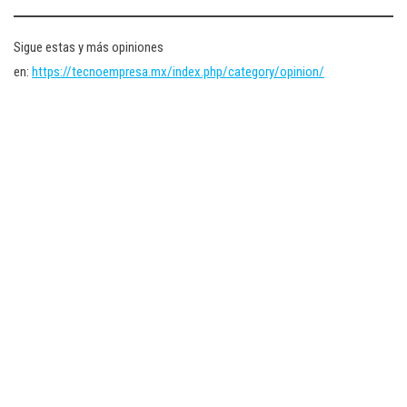
Sigue estas y más opiniones
en:
https://tecnoempresa.mx/index.php/category/opinion/