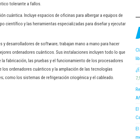
ico tolerante a fallos.
ón cuántica. Incluye espacios de oficinas para albergar a equipos de
o científico y las herramientas especializadas para diseñar y ejecutar
cos y desarrolladores de software; trabajan mano a mano para hacer
Cl
mejores ordenadores cuánticos. Sus instalaciones incluyen todo lo que
li
de la fabricación, las pruebas y el funcionamiento de los procesadores
e los ordenadores cuánticos y la ampliación de las tecnologías
¿E
s; como los sistemas de refrigeración criogénica y el cableado.
7,
Re
Añ
El
Ca
El
me