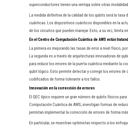
superconductores tienen una ventaja sobre otras modalidad
La medida definitiva de la calidad de los qubits será la tasa 
cuánticas. Los dispositivos cuánticos disponibles en la ac
de los circuitos que pueden manejar. Esto, a su vez, limita
En el Centro de Computación Cuántica de AWS están tratan
La primera es mejorando las tasas de error a nivel físico, po
La segunda es a través de arquitecturas innovadoras de qubi
para reducir los errores de la puerta cuántica mediante la c
qubit lógico. Esto permite detectar y corregir los errores d
codificados de forma tolerante a los fallos.
Innovación en la corrección de errores
El QEC típico requiere un gran número de qubits físicos para 
Computación Cuántica de AWS, investigan formas de reducir
permitan implementar la corrección de errores de forma más
En particular, se muestran optimistas respecto a los enfoq