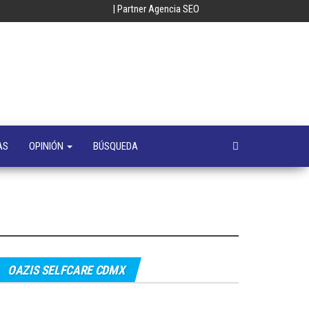
| Partner Agencia SEO
oempresa
y
a
s
AS
OPINIÓN
BÚSQUEDA
OAZIS SELFCARE CDMX