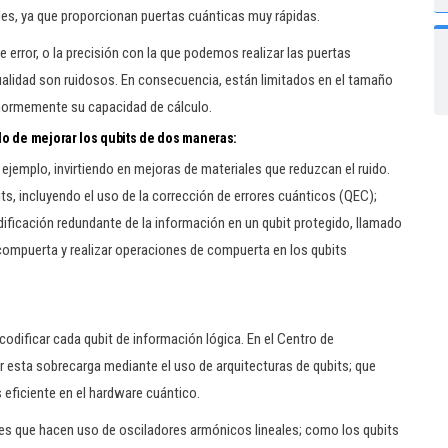
es, ya que proporcionan puertas cuánticas muy rápidas.
de error, o la precisión con la que podemos realizar las puertas
tualidad son ruidosos. En consecuencia, están limitados en el tamaño
 enormemente su capacidad de cálculo.
do de mejorar los qubits de dos maneras
:
r ejemplo, invirtiendo en mejoras de materiales que reduzcan el ruido.
ts, incluyendo el uso de la corrección de errores cuánticos (QEC);
odificación redundante de la información en un qubit protegido, llamado
e compuerta y realizar operaciones de compuerta en los qubits
codificar cada qubit de información lógica. En el Centro de
 esta sobrecarga mediante el uso de arquitecturas de qubits; que
 eficiente en el hardware cuántico.
ues que hacen uso de osciladores armónicos lineales; como los qubits