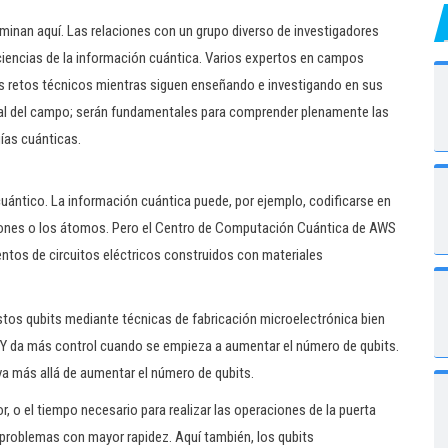
inan aquí. Las relaciones con un grupo diverso de investigadores
 ciencias de la información cuántica. Varios expertos en campos
los retos técnicos mientras siguen enseñando e investigando en sus
cial del campo; serán fundamentales para comprender plenamente las
gías cuánticas.
ántico. La información cuántica puede, por ejemplo, codificarse en
otones o los átomos. Pero el Centro de Computación Cuántica de AWS
entos de circuitos eléctricos construidos con materiales
estos qubits mediante técnicas de fabricación microelectrónica bien
 Y da más control cuando se empieza a aumentar el número de qubits.
va más allá de aumentar el número de qubits.
r, o el tiempo necesario para realizar las operaciones de la puerta
s problemas con mayor rapidez. Aquí también, los qubits