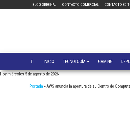
Saltar
BLOG ORIGINAL
CONTACTO COMERCIAL
CONTACTO EDIT
al
contenido
INICIO
TECNOLOGÍA
GAMING
DEP
Hoy miércoles 5 de agosto de 2026
Portada
»
AWS anuncia la apertura de su Centro de Comput