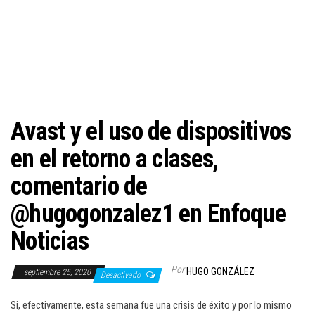
c
i
ó
n
Avast y el uso de dispositivos
en el retorno a clases,
comentario de
@hugogonzalez1 en Enfoque
Noticias
Por
HUGO GONZÁLEZ
septiembre 25, 2020
Desactivado
Si, efectivamente, esta semana fue una crisis de éxito y por lo mismo