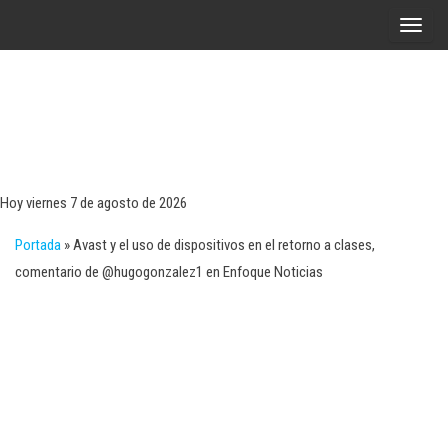
Saltar
A
al
l
contenido
t
e
r
Tecn
Noticias 
opinión
n
sobre
a
tecnologí
Hoy viernes 7 de agosto de 2026
y
r
negocio
Portada
»
Avast y el uso de dispositivos en el retorno a clases,
l
comentario de @hugogonzalez1 en Enfoque Noticias
a
n
a
v
e
g
a