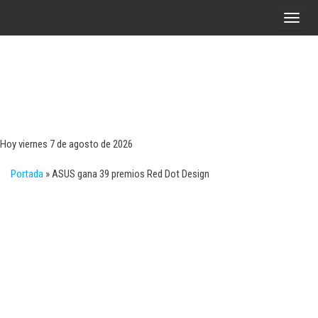
Saltar
A
al
l
contenido
t
e
r
Tecn
Noticias 
opinión
n
sobre
a
tecnologí
Hoy viernes 7 de agosto de 2026
y
r
negocio
Portada
»
ASUS gana 39 premios Red Dot Design
l
a
n
a
v
e
g
a