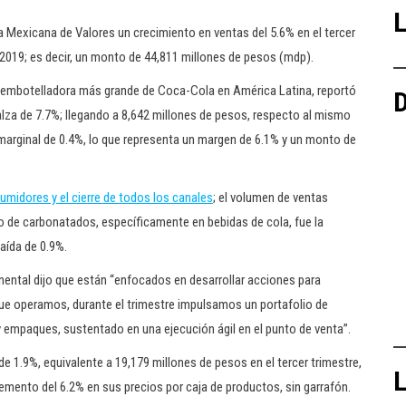
L
a Mexicana de Valores un crecimiento en ventas del 5.6% en el tercer
2019; es decir, un monto de 44,811 millones de pesos (mdp).
nda embotelladora más grande de Coca-Cola en América Latina, reportó
D
 alza de 7.7%; llegando a 8,642 millones de pesos, respecto al mismo
 marginal de 0.4%, lo que representa un margen de 6.1% y un monto de
sumidores y el cierre de todos los canales
; el volumen de ventas
o de carbonatados, específicamente en bebidas de cola, fue la
aída de 0.9%.
inental dijo que están “enfocados en desarrollar acciones para
 que operamos, durante el trimestre impulsamos un portafolio de
y empaques, sustentado en una ejecución ágil en el punto de venta”.
e 1.9%, equivalente a 19,179 millones de pesos en el tercer trimestre,
L
remento del 6.2% en sus precios por caja de productos, sin garrafón.