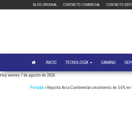
Saltar
BLOG ORIGINAL
CONTACTO COMERCIAL
CONTACTO EDIT
al
contenido
INICIO
TECNOLOGÍA
GAMING
DEP
Hoy viernes 7 de agosto de 2026
Portada
»
Reporta Arca Continental crecimiento de 5.6% en 