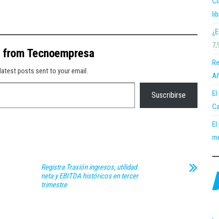
Cl
li
¿E
7,
e from Tecnoempresa
Re
latest posts sent to your email.
Añ
El
Suscribirse
Ca
El
me
Registra Traxión ingresos, utilidad
neta y EBITDA históricos en tercer
trimestre