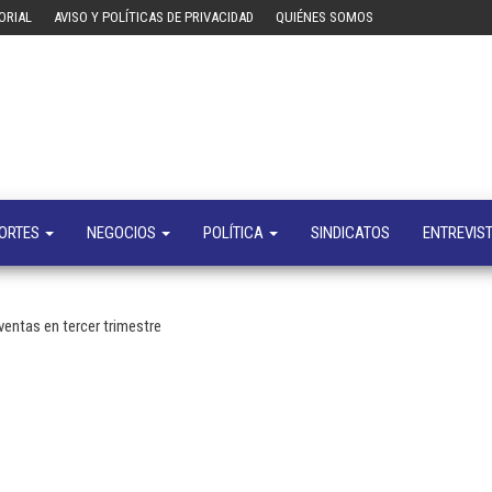
ORIAL
AVISO Y POLÍTICAS DE PRIVACIDAD
QUIÉNES SOMOS
Tecn
Noticias 
opinión
sobre
tecnologí
y
negocio
ORTES
NEGOCIOS
POLÍTICA
SINDICATOS
ENTREVIS
ventas en tercer trimestre