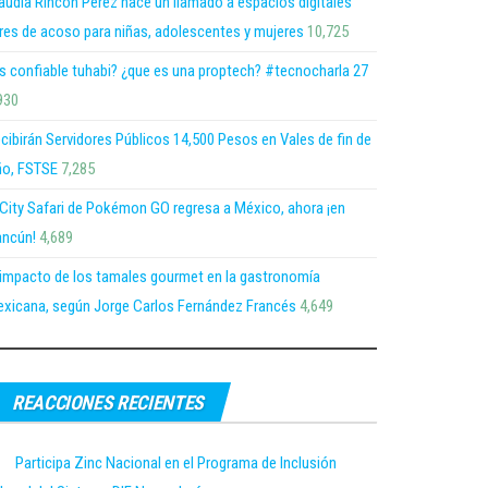
audia Rincón Pérez hace un llamado a espacios digitales
bres de acoso para niñas, adolescentes y mujeres
10,725
s confiable tuhabi? ¿que es una proptech? #tecnocharla 27
930
cibirán Servidores Públicos 14,500 Pesos en Vales de fin de
o, FSTSE
7,285
 City Safari de Pokémon GO regresa a México, ahora ¡en
ncún!
4,689
 impacto de los tamales gourmet en la gastronomía
xicana, según Jorge Carlos Fernández Francés
4,649
REACCIONES RECIENTES
Participa Zinc Nacional en el Programa de Inclusión