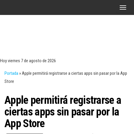
Saltar
A
al
l
contenido
t
e
r
Tecn
Noticias 
opinión
n
sobre
a
tecnologí
Hoy viernes 7 de agosto de 2026
y
r
negocio
Portada
»
Apple permitirá registrarse a ciertas apps sin pasar por la App
l
Store
a
n
Apple permitirá registrarse a
a
v
ciertas apps sin pasar por la
e
App Store
g
a