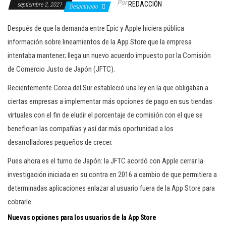
Por
REDACCIÓN
septiembre 2, 2021
c
Desactivado
i
Después de que la demanda entre Epic y Apple hiciera pública
ó
información sobre lineamientos de la App Store que la empresa
n
intentaba mantener; llega un nuevo acuerdo impuesto por la Comisión
de Comercio Justo de Japón (JFTC).
Recientemente Corea del Sur estableció una ley en la que obligaban a
ciertas empresas a implementar más opciones de pago en sus tiendas
virtuales con el fin de eludir el porcentaje de comisión con el que se
benefician las compañías y así dar más oportunidad a los
desarrolladores pequeños de crecer.
Pues ahora es el turno de Japón: la JFTC acordó con Apple cerrar la
investigación iniciada en su contra en 2016 a cambio de que permitiera a
determinadas aplicaciones enlazar al usuario fuera de la App Store para
cobrarle.
Nuevas opciones para los usuarios de la App Store