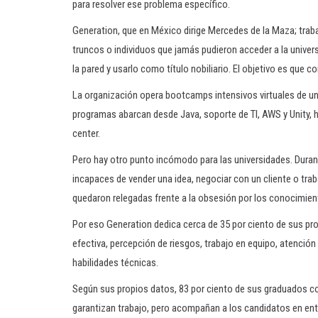
para resolver ese problema específico.
Generation, que en México dirige Mercedes de la Maza; trab
truncos o individuos que jamás pudieron acceder a la univers
la pared y usarlo como título nobiliario. El objetivo es que 
La organización opera bootcamps intensivos virtuales de un
programas abarcan desde Java, soporte de TI, AWS y Unity,
center.
Pero hay otro punto incómodo para las universidades. Dur
incapaces de vender una idea, negociar con un cliente o traba
quedaron relegadas frente a la obsesión por los conocimien
Por eso Generation dedica cerca de 35 por ciento de sus p
efectiva, percepción de riesgos, trabajo en equipo, atención 
habilidades técnicas.
Según sus propios datos, 83 por ciento de sus graduados con
garantizan trabajo, pero acompañan a los candidatos en entr