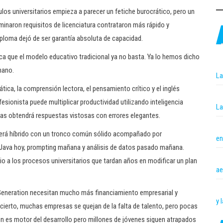
los universitarios empieza a parecer un fetiche burocrático, pero un
inaron requisitos de licenciatura contrataron más rápido y
ploma dejó de ser garantía absoluta de capacidad.
fica que el modelo educativo tradicional ya no basta. Ya lo hemos dicho
mano.
La
ca, la comprensión lectora, el pensamiento crítico y el inglés
sionista puede multiplicar productividad utilizando inteligencia
La
nas obtendrá respuestas vistosas con errores elegantes.
será híbrido con un tronco común sólido acompañado por
en
Java hoy, prompting mañana y análisis de datos pasado mañana.
io a los procesos universitarios que tardan años en modificar un plan
ae
eneration necesitan mucho más financiamiento empresarial y
y 
 cierto, muchas empresas se quejan de la falta de talento, pero pocas
ión es motor del desarrollo pero millones de jóvenes siguen atrapados