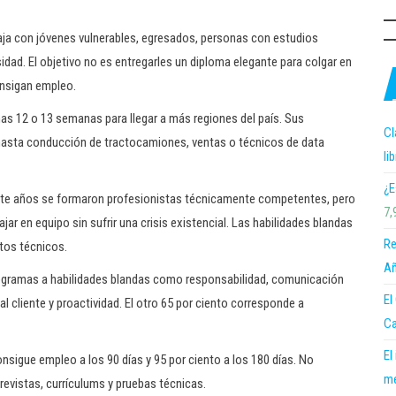
aja con jóvenes vulnerables, egresados, personas con estudios
idad. El objetivo no es entregarles un diploma elegante para colgar en
consigan empleo.
as 12 o 13 semanas para llegar a más regiones del país. Sus
Cl
 hasta conducción de tractocamiones, ventas o técnicos de data
li
¿E
ante años se formaron profesionistas técnicamente competentes, pero
7,
jar en equipo sin sufrir una crisis existencial. Las habilidades blandas
Re
tos técnicos.
Añ
rogramas a habilidades blandas como responsabilidad, comunicación
El
al cliente y proactividad. El otro 65 por ciento corresponde a
Ca
El
sigue empleo a los 90 días y 95 por ciento a los 180 días. No
me
evistas, currículums y pruebas técnicas.