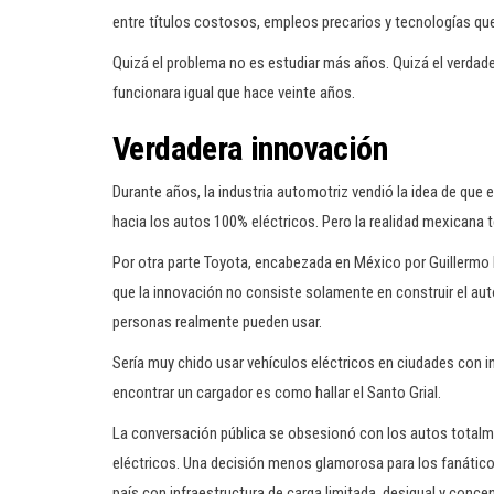
entre títulos costosos, empleos precarios y tecnologías qu
Quizá el problema no es estudiar más años. Quizá el verda
funcionara igual que hace veinte años.
Verdadera innovación
Durante años, la industria automotriz vendió la idea de que el
hacia los autos 100% eléctricos. Pero la realidad mexicana 
Por otra parte Toyota, encabezada en México por Guillermo
que la innovación no consiste solamente en construir el auto
personas realmente pueden usar.
Sería muy chido usar vehículos eléctricos en ciudades con i
encontrar un cargador es como hallar el Santo Grial.
La conversación pública se obsesionó con los autos totalme
eléctricos. Una decisión menos glamorosa para los fanátic
país con infraestructura de carga limitada, desigual y conc