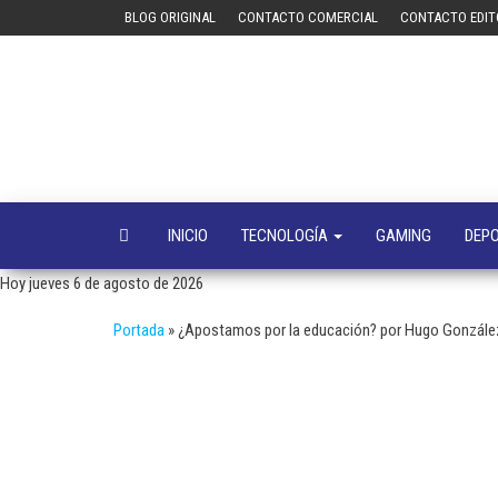
Saltar
BLOG ORIGINAL
CONTACTO COMERCIAL
CONTACTO EDIT
al
contenido
INICIO
TECNOLOGÍA
GAMING
DEP
Hoy jueves 6 de agosto de 2026
Portada
»
¿Apostamos por la educación? por Hugo González 