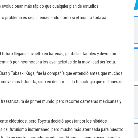
e evolucionan más rápido que cualquier plan de estudios.
dero problema es seguir enseñando como si el mundo todavía
 futuro llegaría envuelto en baterías, pantallas táctiles y devoción
terminó por incomodar a los evangelistas de la movilidad perfecta.
 Díaz y Takaaki Kuga, fue la compañía que entendió antes que muchos
móvil más futurista, sino en desarrollar la tecnología que millones de
nfraestructura de primer mundo, pero recorrer carreteras mexicanas y
nte eléctricos, pero Toyota decidió apostar por los híbridos
os del futurismo instantáneo, pero mucho más aterrizada para nuestro
entrada en ciertos corredores urbanos. Menos discurso aspiracional y