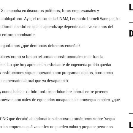
L
 Se escucha en discursos políticos, foros empresariales y
a obligatorio. Ayer, el rector de la UNAM, Leonardo Lomelí Vanegas, lo
im Domit insistió en que el aprendizaje depende cada vez menos del
D
un entorno cambiante.
s preguntamos ¿qué demonios debemos enseñar?
culares como si fueran reformas constitucionales mientras la
 veces. Lo que hoy aprende un estudiante de ingeniería podría quedar
 instituciones siguen operando con programas rígidos, burocracia
 un mercado laboral que ya desapareció.
 y nunca había existido tanta incertidumbre laboral entre jóvenes
conviven con miles de egresados incapaces de conseguir empleo. ¿qué
 ONG que decidió abandonar los discursos románticos sobre “seguir
L
a las empresas qué vacantes no pueden cubrir y preparar personas