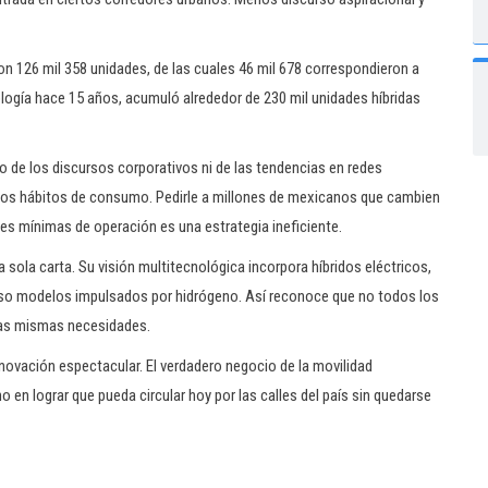
n 126 mil 358 unidades, de las cuales 46 mil 678 correspondieron a
logía hace 15 años, acumuló alrededor de 230 mil unidades híbridas
mo de los discursos corporativos ni de las tendencias en redes
y de los hábitos de consumo. Pedirle a millones de mexicanos que cambien
es mínimas de operación es una estrategia ineficiente.
sola carta. Su visión multitecnológica incorpora híbridos eléctricos,
cluso modelos impulsados por hidrógeno. Así reconoce que no todos los
las mismas necesidades.
nnovación espectacular. El verdadero negocio de la movilidad
 en lograr que pueda circular hoy por las calles del país sin quedarse