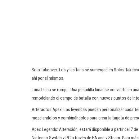
Solo Takeover: Los y las fans se sumergen en Solos Takeove
ahí por si mismos.
Luna Llena se rompe: Una pesadilla lunar se convierte en un
remodelando el campo de batalla con nuevos puntos de interé
Artefactos Apex: Las leyendas pueden personalizar cada Te
mezclandolos y combinándolos para crear la tarjeta de pres
Apex Legends: Alteración, estará disponible a partir del 7 d
Nintendo Switch y PC a través de EA app y Steam. Para más