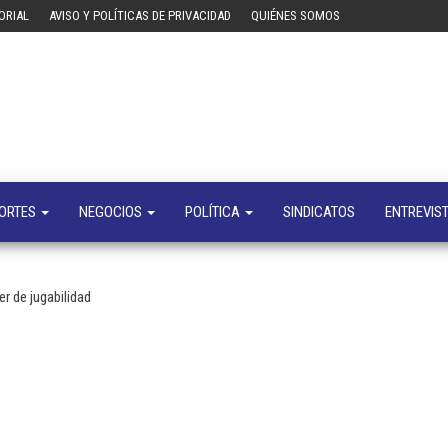
ORIAL
AVISO Y POLÍTICAS DE PRIVACIDAD
QUIÉNES SOMOS
Tecn
Noticias 
opinión
sobre
tecnologí
y
negocio
ORTES
NEGOCIOS
POLÍTICA
SINDICATOS
ENTREVIS
r de jugabilidad