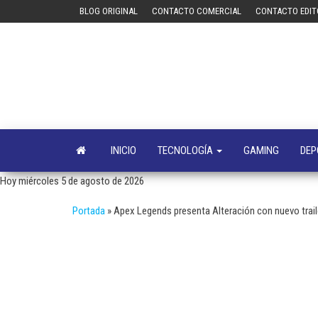
Saltar
BLOG ORIGINAL
CONTACTO COMERCIAL
CONTACTO EDIT
al
contenido
INICIO
TECNOLOGÍA
GAMING
DEP
Hoy miércoles 5 de agosto de 2026
Portada
»
Apex Legends presenta Alteración con nuevo traile