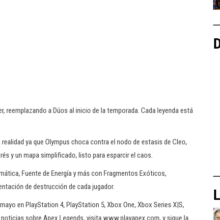
D
r, reemplazando a Dúos al inicio de la temporada. Cada leyenda está
a realidad ya que Olympus choca contra el nodo de estasis de Cleo,
s y un mapa simplificado, listo para esparcir el caos.
mática, Fuente de Energía y más con Fragmentos Exóticos,
entación de destrucción de cada jugador.
L
e mayo en PlayStation 4, PlayStation 5, Xbox One, Xbox Series X|S,
 noticias sobre Apex Legends, visita www.playapex.com, y sigue la