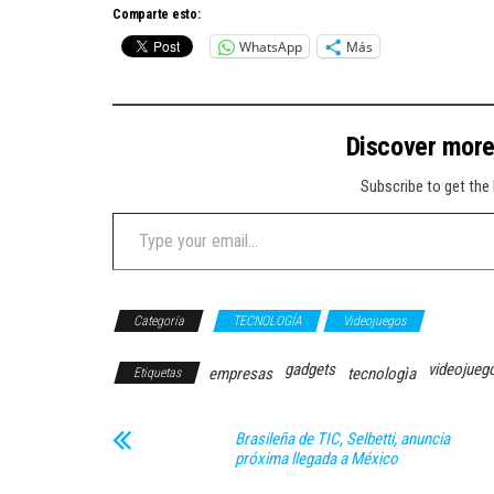
Comparte esto:
WhatsApp
Más
Discover mor
Subscribe to get the 
Type your email…
Categoría
TECNOLOGÍA
Videojuegos
gadgets
videojueg
empresas
tecnologìa
Etiquetas
Brasileña de TIC, Selbetti, anuncia
próxima llegada a México