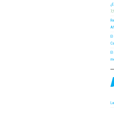
¿E
7,
Re
Añ
El
Ca
El
me
La