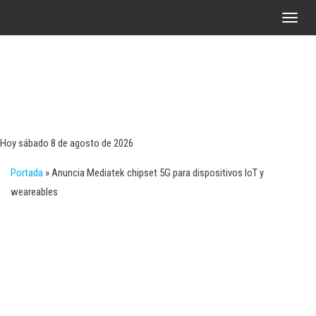
Saltar
A
al
l
contenido
t
e
r
Tecn
Noticias 
opinión
n
sobre
a
tecnologí
Hoy sábado 8 de agosto de 2026
y
r
negocio
Portada
»
Anuncia Mediatek chipset 5G para dispositivos IoT y
l
weareables
a
n
a
v
e
g
a