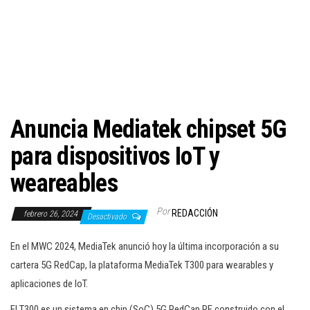
c
i
ó
n
Anuncia Mediatek chipset 5G
para dispositivos IoT y
weareables
Por
REDACCIÓN
febrero 26, 2024
Desactivado
En el MWC 2024, MediaTek anunció hoy la última incorporación a su
cartera 5G RedCap, la plataforma MediaTek T300 para wearables y
aplicaciones de IoT.
El T300 es un sistema en chip (SoC) 5G RedCap RF construido con el