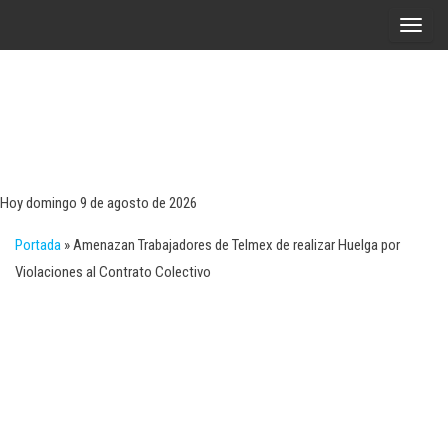
Saltar
A
al
l
contenido
t
e
r
Tecn
Noticias 
opinión
n
sobre
a
tecnologí
Hoy domingo 9 de agosto de 2026
y
r
negocio
Portada
»
Amenazan Trabajadores de Telmex de realizar Huelga por
l
Violaciones al Contrato Colectivo
a
n
a
v
e
g
a