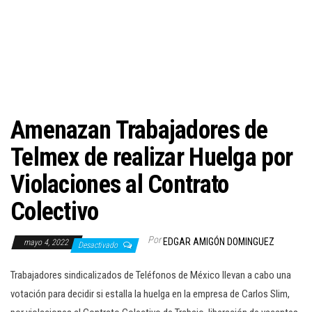
c
i
ó
n
Amenazan Trabajadores de
Telmex de realizar Huelga por
Violaciones al Contrato
Colectivo
Por
EDGAR AMIGÓN DOMINGUEZ
mayo 4, 2022
Desactivado
Trabajadores sindicalizados de Teléfonos de México llevan a cabo una
votación para decidir si estalla la huelga en la empresa de Carlos Slim,